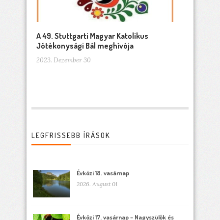
A 49. Stuttgarti Magyar Katolikus
Jótékonysági Bál meghívója
2023. Dezember 30
LEGFRISSEBB ÍRÁSOK
Évközi 18. vasárnap
2026. August 01
Évközi 17. vasárnap – Nagyszülők és