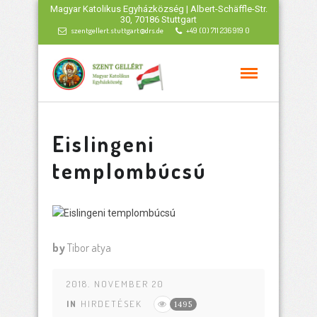
Magyar Katolikus Egyházközség | Albert-Schäffle-Str.
30, 70186 Stuttgart
szentgellert.stuttgart@drs.de
+49 (0) 711 236 919 0
Eislingeni
templombúcsú
by
Tibor atya
2018. NOVEMBER 20
IN
HIRDETÉSEK
1495