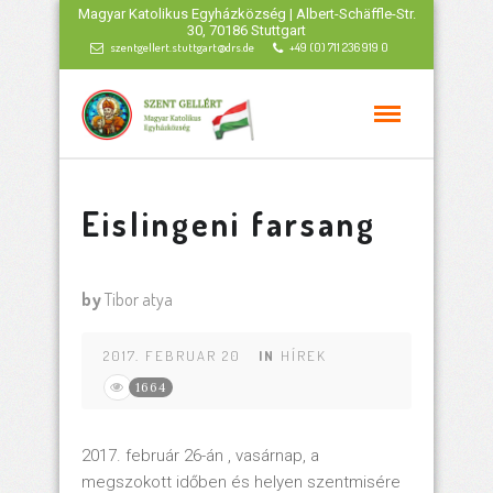
Magyar Katolikus Egyházközség | Albert-Schäffle-Str.
30, 70186 Stuttgart
szentgellert.stuttgart@drs.de
+49 (0) 711 236 919 0
Eislingeni farsang
by
Tibor atya
2017. FEBRUAR 20
IN
HÍREK
1664
2017. február 26-án , vasárnap, a
megszokott időben és helyen szentmisére