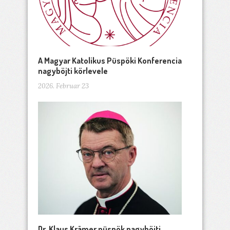
A Magyar Katolikus Püspöki Konferencia
nagyböjti körlevele
2026. Februar 23
Dr. Klaus Krämer püspök nagyböjti