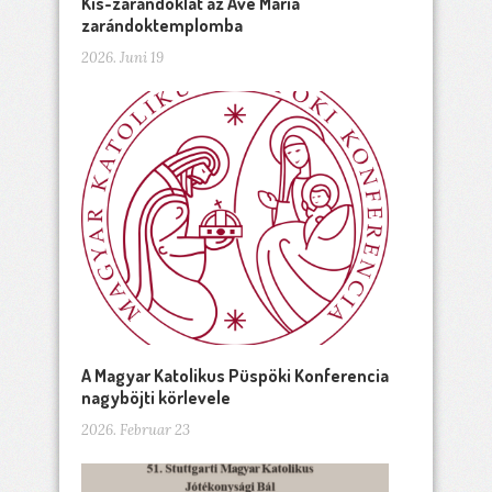
Kis-zarándoklat az Ave Maria
zarándoktemplomba
2026. Juni 19
A Magyar Katolikus Püspöki Konferencia
nagyböjti körlevele
2026. Februar 23