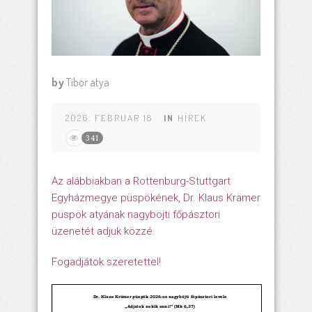
by
Tibor atya
2026. FEBRUAR 18
IN
HÍREK
341
Az alábbiakban a Rottenburg-Stuttgart
Egyházmegye püspökének, Dr. Klaus Krämer
püspök atyának nagyböjti főpásztori
üzenetét adjuk közzé.
Fogadjátok szeretettel!