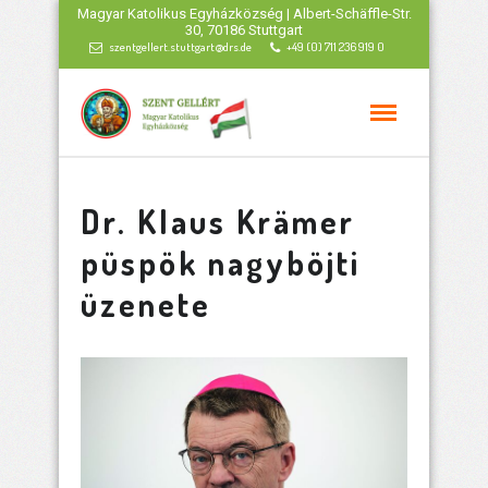
Magyar Katolikus Egyházközség | Albert-Schäffle-Str.
30, 70186 Stuttgart
szentgellert.stuttgart@drs.de
+49 (0) 711 236 919 0
Dr. Klaus Krämer
püspök nagyböjti
üzenete