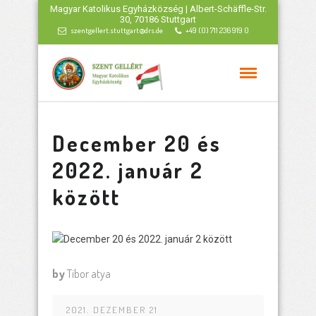
Magyar Katolikus Egyházközség | Albert-Schäffle-Str.
30, 70186 Stuttgart
szentgellert.stuttgart@drs.de
+49 (0) 711 236 919 0
December 20 és
2022. január 2
között
by
Tibor atya
2021. DEZEMBER 21