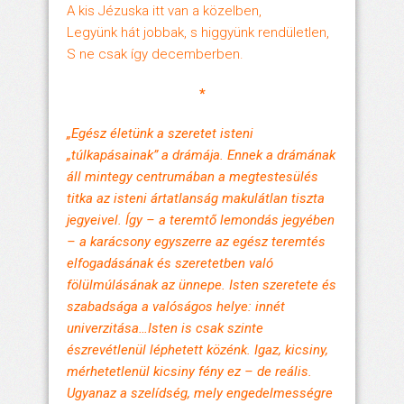
A kis Jézuska itt van a közelben,
Legyünk hát jobbak, s higgyünk rendületlen,
S ne csak így decemberben.
*
„Egész életünk a szeretet isteni
„túlkapásainak” a drámája. Ennek a drámának
áll mintegy centrumában a megtestesülés
titka az isteni ártatlanság makulátlan tiszta
jegyeivel. Így – a teremtő lemondás jegyében
– a karácsony egyszerre az egész teremtés
elfogadásának és szeretetben való
fölülmúlásának az ünnepe. Isten szeretete és
szabadsága a valóságos helye: innét
univerzitása…Isten is csak szinte
észrevétlenül léphetett közénk. Igaz, kicsiny,
mérhetetlenül kicsiny fény ez – de reális.
Ugyanaz a szelídség, mely engedelmességre