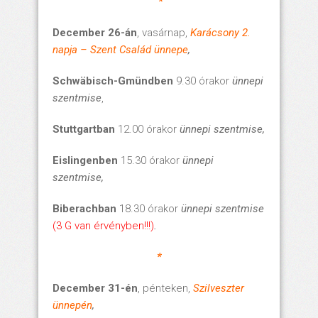
*
December 26-án
, vasárnap,
Karácsony 2.
napja – Szent Család ünnepe
,
Schwäbisch-Gmündben
9.30 órakor
ünnepi
szentmise
,
Stuttgartban
12.00 órakor
ünnepi szentmise,
Eislingenben
15.30 órakor
ünnepi
szentmise,
Biberachban
18.30 órakor
ünnepi szentmise
(3 G van érvényben!!!)
.
*
December 31-én
, pénteken,
Szilveszter
ünnepén
,