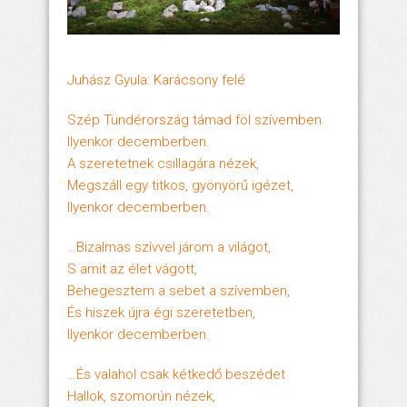
Juhász Gyula: Karácsony felé
Szép Tündérország támad föl szívemben
Ilyenkor decemberben.
A szeretetnek csillagára nézek,
Megszáll egy titkos, gyönyörű igézet,
Ilyenkor decemberben.
…Bizalmas szívvel járom a világot,
S amit az élet vágott,
Behegesztem a sebet a szívemben,
És hiszek újra égi szeretetben,
Ilyenkor decemberben.
…És valahol csak kétkedő beszédet
Hallok, szomorún nézek,