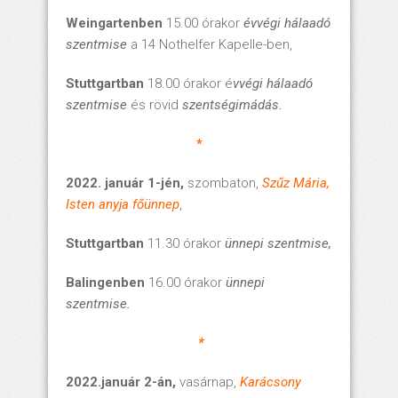
Weingartenben
15.00 órakor
évvégi hálaadó
szentmise
a 14 Nothelfer Kapelle-ben,
Stuttgartban
18.00 órakor é
vvégi hálaadó
szentmise
és rövid
szentségimádás.
*
2022. január 1-jén,
szombaton,
Szűz Mária,
Isten anyja főünnep
,
Stuttgartban
11.30 órakor
ünnepi szentmise,
Balingenben
16.00 órakor
ünnepi
szentmise.
*
2022.január 2-án,
vasárnap,
Karácsony