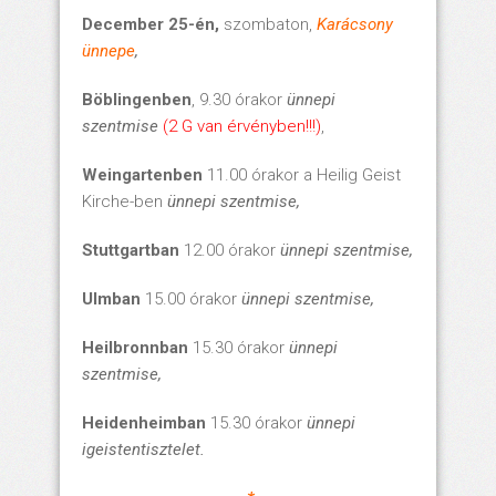
December 25-én,
szombaton,
Karácsony
ünnepe
,
Böblingenben
, 9.30 órakor
ünnepi
szentmise
(2 G van érvényben!!!)
,
Weingartenben
11.00 órakor a Heilig Geist
Kirche-ben
ünnepi szentmise,
Stuttgartban
12.00 órakor
ünnepi szentmise,
Ulmban
15.00 órakor
ünnepi szentmise,
Heilbronnban
15.30 órakor
ünnepi
szentmise,
Heidenheimban
15.30 órakor
ünnepi
igeistentisztelet.