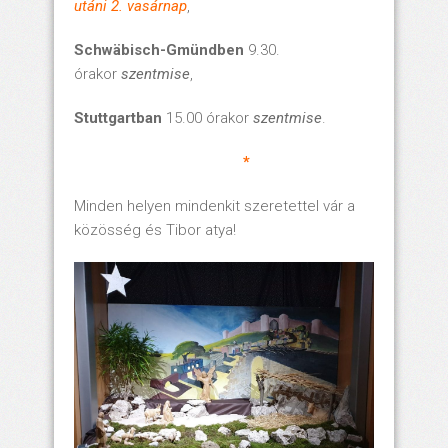
utáni 2. vasárnap
,
Schwäbisch-Gmündben
9.30.
órakor
szentmise
,
Stuttgartban
15.00 órakor
szentmise
.
*
Minden helyen mindenkit szeretettel vár a
közösség és Tibor atya!