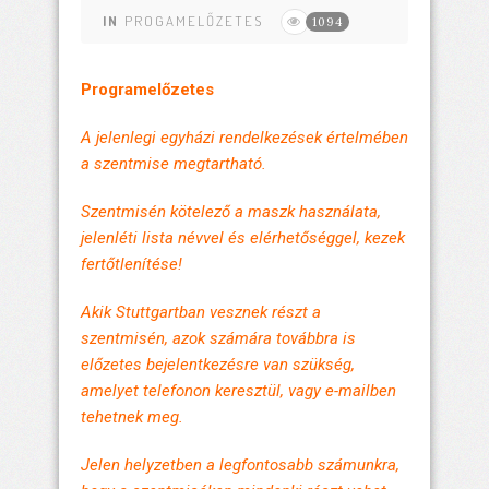
IN
PROGAMELŐZETES
1094
Programelőzetes
A jelenlegi egyházi rendelkezések értelmében
a szentmise megtartható.
Szentmisén kötelező a maszk használata,
jelenléti lista névvel és elérhetőséggel, kezek
fertőtlenítése!
Akik Stuttgartban vesznek részt a
szentmisén, azok számára továbbra is
előzetes bejelentkezésre van szükség,
amelyet telefonon keresztül, vagy e-mailben
tehetnek meg.
Jelen helyzetben a legfontosabb számunkra,