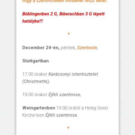
hogy a szentmiséken mindenki részt vehet.
Böblingenben 2 G, Biberachban 3 G lépett
hatályba!!!
*
December 24-én,
péntek,
Szenteste
,
Stuttgartban
17.00 órakor
Karácsonyi istentisztelet
(Christmette),
19.00 órakor
Éjféli szentmise,
Weingartenben
19.00 órától a Heilig Geist
Kirche-ben
Éjféli szentmise.
*