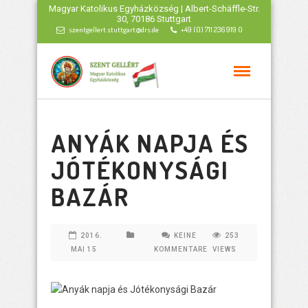
Magyar Katolikus Egyházközség | Albert-Schäffle-Str.
30, 70186 Stuttgart
szentgellert.stuttgart@drs.de
+49 (0) 711 236 919 0
ANYÁK NAPJA ÉS
JÓTÉKONYSÁGI
BAZÁR
2016.
KEINE
253
MAI 15
KOMMENTARE
VIEWS