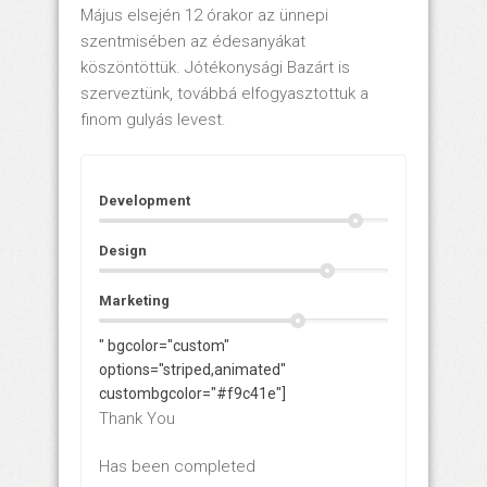
Május elsején 12 órakor az ünnepi
szentmisében az édesanyákat
köszöntöttük. Jótékonysági Bazárt is
szerveztünk, továbbá elfogyasztottuk a
finom gulyás levest.
Development
Design
Marketing
" bgcolor="custom"
options="striped,animated"
custombgcolor="#f9c41e"]
Thank You
Has been completed