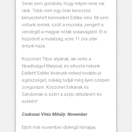
Senki sem gondolta, hogy milyen este vár
ránk. Több mint egy órán keresztül
kényeztetett bennünket Editke néni. Mi sem
voltunk restek, szólt a muzsika, zengett a
vendéglő a magyar nóták sokaságától. El is
húzódott a mulatság, este 11 óra után
értünk haza.
Köszönet Tibor atyának, aki vette a
fáradtságot Matyival, és elhozta nekünk
Editkét! Editke kívánunk neked további jó
egészséget, sokáig tudjál még ilyen szépen
zongorázni. Köszönet Erikának és
Sándornak is ezért a szép délutánért és
estéért!
Csokonai Vitéz Mihály: November
Eljött már november didergő hónapja,