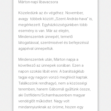
Márton-napi libavacsora
Közeledünk az év végéhez. November,
avagy többek között „Szent András-hava“ is,
megérkezett. Egyházközségünkben több
esemény is van. Már az elején,
Mindenszentek ünnepét, temető
látogatással, szentmisével és befejezésül
agapéval ünnepeltük.
Mindenszentek után, Márton napja a
következő az ünnepek sorában. Ezen a
napon szokás libát enni. A barátságklub
tagjai egy nagyon vonzó meghívót kaptak.
Találkozónk rendhagyó, nem a közösségi
teremben, hanem Gábornál gyűltünk össze,
aki Ostfildern/Scharnhausenben magyar
vendéglőt működtet. Nagy volt
mindannyiunknak az öröme, hiszen egy