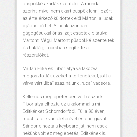
püspökké akarták szentelni. A monda
szerint, mivel nem akart püspök lenni, ezért
az érte érkező küldöttek elől Márton, a ludak
óljában bújt el. A ludak azonban
gágogásukkal óriási zajt csaptak, elárulva
Mártont. Végül Mártont püspökké szentelték
és haláláig Toursban segítette a
rászorulókat.
Miután Erika és Tibor atya váltakozva
megosztották ezeket a történeteket, jött a
várva várt „liba“ azaz nálunk „ruca“ vacsora.
Kellemes meglepetésben volt részünk.
Tibor atya elhozta ez alkalommal a mi
Editkénket Schorndorfból. Túl a 90 éven,
most is tele van életerővel és energiával.
Sándor elhozta a keyboard-ját, nem csak
nekünk volt ez meglepetés, Editkének is.