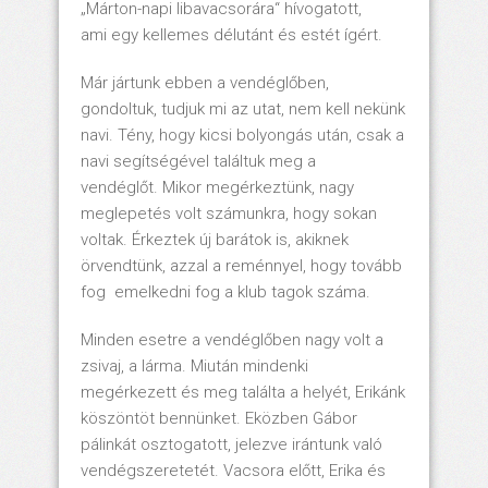
„Márton-napi libavacsorára“ hívogatott,
ami egy kellemes délutánt és estét ígért.
Már jártunk ebben a vendéglőben,
gondoltuk, tudjuk mi az utat, nem kell nekünk
navi. Tény, hogy kicsi bolyongás után, csak a
navi segítségével találtuk meg a
vendéglőt. Mikor megérkeztünk, nagy
meglepetés volt számunkra, hogy sokan
voltak. Érkeztek új barátok is, akiknek
örvendtünk, azzal a reménnyel, hogy tovább
fog emelkedni fog a klub tagok száma.
Minden esetre a vendéglőben nagy volt a
zsivaj, a lárma. Miután mindenki
megérkezett és meg találta a helyét, Erikánk
köszöntöt bennünket. Eközben Gábor
pálinkát osztogatott, jelezve irántunk való
vendégszeretetét. Vacsora előtt, Erika és