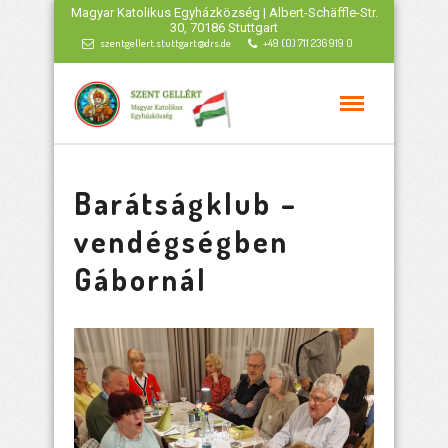
Magyar Katolikus Egyházközség | Albert-Schäffle-Str.
30, 70186 Stuttgart
szentgellert.stuttgart@drs.de
+49 (0) 711 236 919 0
Barátságklub –
vendégségben
Gábornál