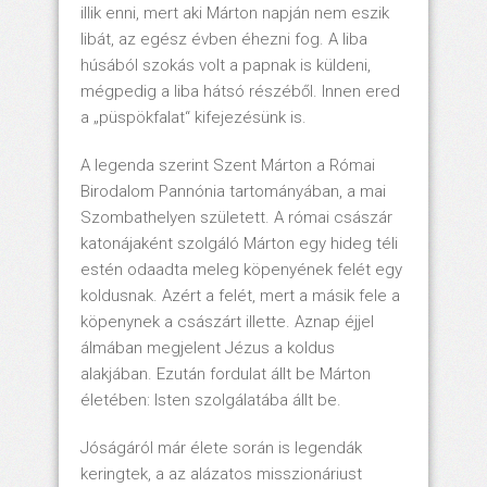
illik enni, mert aki Márton napján nem eszik
libát, az egész évben éhezni fog. A liba
húsából szokás volt a papnak is küldeni,
mégpedig a liba hátsó részéből. Innen ered
a „püspökfalat“ kifejezésünk is.
A legenda szerint Szent Márton a Római
Birodalom Pannónia tartományában, a mai
Szombathelyen született. A római császár
katonájaként szolgáló Márton egy hideg téli
estén odaadta meleg köpenyének felét egy
koldusnak. Azért a felét, mert a másik fele a
köpenynek a császárt illette. Aznap éjjel
álmában megjelent Jézus a koldus
alakjában. Ezután fordulat állt be Márton
életében: Isten szolgálatába állt be.
Jóságáról már élete során is legendák
keringtek, a az alázatos misszionáriust