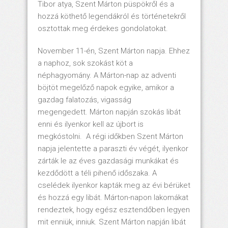
Tibor atya, Szent Márton püspökről és a
hozzá köthető legendákról és történetekről
osztottak meg érdekes gondolatokat.
November 11-én, Szent Márton napja. Ehhez
a naphoz, sok szokást köt a
néphagyomány. A Márton-nap az adventi
böjtöt megelőző napok egyike, amikor a
gazdag falatozás, vigasság
megengedett. Márton napján szokás libát
enni és ilyenkor kell az újbort is
megkóstolni. A régi időkben Szent Márton
napja jelentette a paraszti év végét, ilyenkor
zárták le az éves gazdasági munkákat és
kezdődött a téli pihenő időszaka. A
cselédek ilyenkor kapták meg az évi bérüket
és hozzá egy libát. Márton-napon lakomákat
rendeztek, hogy egész esztendőben legyen
mit enniük, inniuk. Szent Márton napján libát