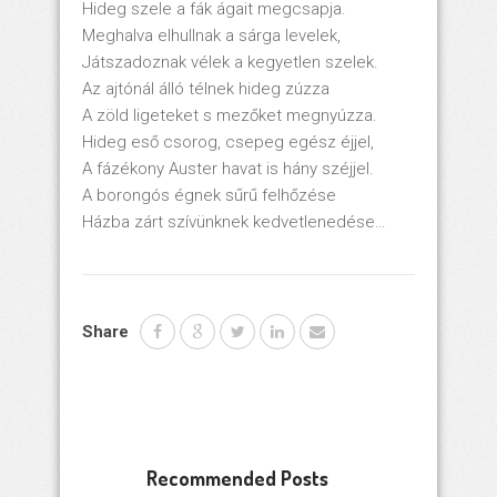
Hideg szele a fák ágait megcsapja.
Meghalva elhullnak a sárga levelek,
Játszadoznak vélek a kegyetlen szelek.
Az ajtónál álló télnek hideg zúzza
A zöld ligeteket s mezőket megnyúzza.
Hideg eső csorog, csepeg egész éjjel,
A fázékony Auster havat is hány széjjel.
A borongós égnek sűrű felhőzése
Házba zárt szívünknek kedvetlenedése…
Share
Recommended Posts