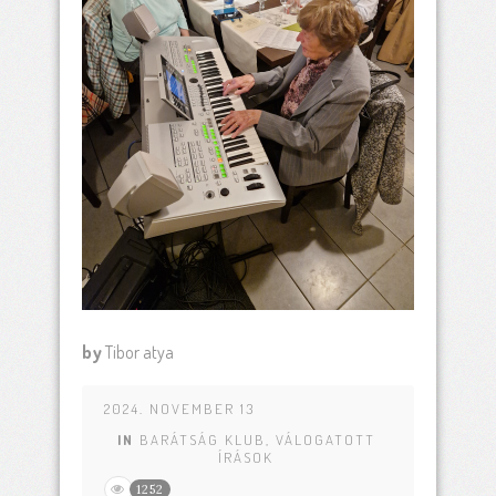
by
Tibor atya
2024. NOVEMBER 13
IN
BARÁTSÁG KLUB
,
VÁLOGATOTT
ÍRÁSOK
1252