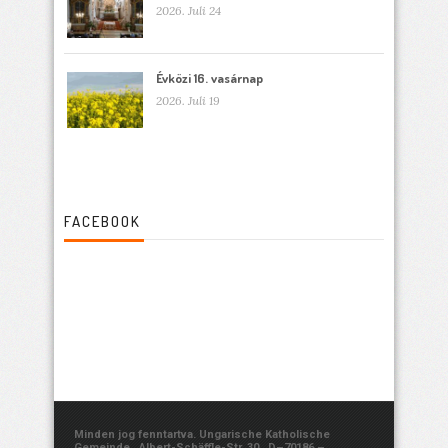
2026. Juli 24
Évközi 16. vasárnap
2026. Juli 19
FACEBOOK
Minden jog fenntartva. Ungarische Katholische
Gemeinde, Albert-Schäffle-Str. 30., D–70186 –