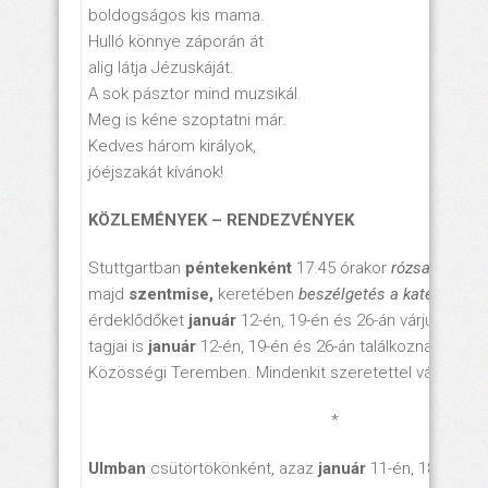
boldogságos kis mama.
Hulló könnye záporán át
alig látja Jézuskáját.
A sok pásztor mind muzsikál.
Meg is kéne szoptatni már.
Kedves három királyok,
jóéjszakát kívánok!
KÖZLEMÉNYEK – RENDEZVÉNYEK
Stuttgartban
péntekenként
17.45 órakor
rózsafüzér-áj
majd
szentmise,
keretében
beszélgetés a katekizmusr
érdeklődőket
január
12-én, 19-én és 26-án várjuk. A
Ba
tagjai is
január
12-én, 19-én és 26-án találkoznak, 15.30
Közösségi Teremben. Mindenkit szeretettel várnak!
*
Ulmban
csütörtökönként, azaz
január
11-én, 18-án és