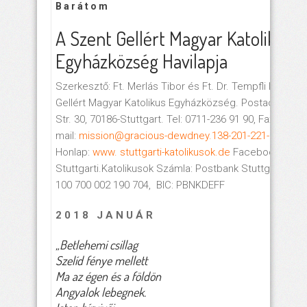
B a r á t o m
A Szent Gellért Magyar Katolikus
Egyházközség Havilapja
Szerkesztő: Ft. Merlás Tibor és Ft. Dr. Tempfli Imre. K
Gellért Magyar Katolikus Egyházközség. Postacím: Albe
Str. 30, 70186-Stuttgart. Tel: 0711-236 91 90, Fax: 0711-
mail:
mission@gracious-dewdney.138-201-221-2.plesk
Honlap:
www. stuttgarti-katolikusok.de
Facebook:
Stuttgarti.Katolikusok Számla: Postbank Stuttgart, IBA
100 700 002 190 704, BIC: PBNKDEFF
2 0 1 8 J A N U Á R
„Betlehemi csillag
Szelíd fénye mellett
Ma az égen és a földön
Angyalok lebegnek.