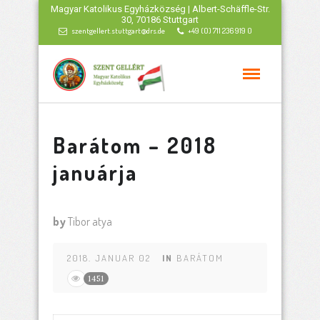
Magyar Katolikus Egyházközség | Albert-Schäffle-Str.
30, 70186 Stuttgart
szentgellert.stuttgart@drs.de
+49 (0) 711 236 919 0
Barátom – 2018
januárja
by
Tibor atya
2018. JANUAR 02
IN
BARÁTOM
1451