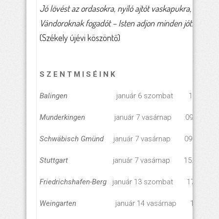
Jó lövést az ordasokra, nyíló ajtót vaskapukra,
Vándoroknak fogadót – Isten adjon minden jót!
(Székely újévi köszöntő)
S Z E N T M I S É I N K
Balingen
január 6 szombat 17.00 óra
Munderkingen
január 7 vasárnap 09.00 óra
Schwäbisch Gmünd
január 7 vasárnap 09.30 óra
Stuttgart
január 7 vasárnap 15.00 óra
Friedrichshafen-Berg
január 13 szombat 17.00 óra
Weingarten
január 14 vasárnap 10.00 ór