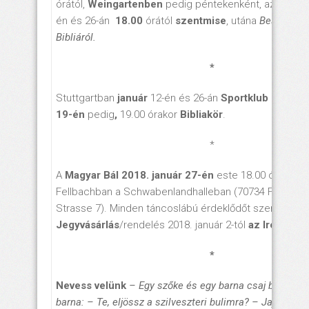
órától,
Weingartenben
pedig péntekenként, azaz
janu
én és 26-án
18.00
órától
szentmise
, utána
Beszélgeté
Bibliáról.
*
Stuttgartban
január
12-én és 26-án
Sportklub
és
Kóru
19-én
pedig
,
19.00 órakor
Bibliakör
.
*
A
Magyar Bál 2018. január 27-én
este 18.00 órakor k
Fellbachban a Schwabenlandhalleban (70734 Fellbach,
Strasse 7). Minden táncoslábú érdeklődőt szeretettel 
Jegyvásárlás
/rendelés 2018. január 2-tól
az
Irodán
.
*
Nevess velünk
– Egy szőke és egy barna csaj beszélget
barna: – Te, eljössz a szilveszteri bulimra? – Jaj de jó,