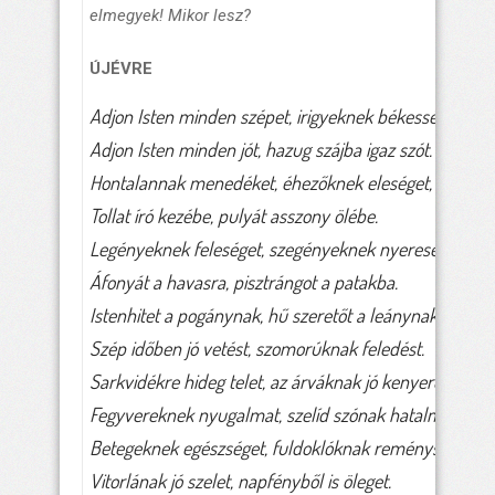
elmegyek! Mikor lesz?
ÚJÉVRE
Adjon Isten minden szépet, irigyeknek békességet,
Adjon Isten minden jót, hazug szájba igaz szót.
Hontalannak menedéket, éhezőknek eleséget,
Tollat író kezébe, pulyát asszony ölébe.
Legényeknek feleséget, szegényeknek nyereséget,
Áfonyát a havasra, pisztrángot a patakba.
Istenhitet a pogánynak, hű szeretőt a leánynak,
Szép időben jó vetést, szomorúknak feledést.
Sarkvidékre hideg telet, az árváknak jó kenyeret,
Fegyvereknek nyugalmat, szelíd szónak hatalmat.
Betegeknek egészséget, fuldoklóknak reménységet,
Vitorlának jó szelet, napfényből is öleget.