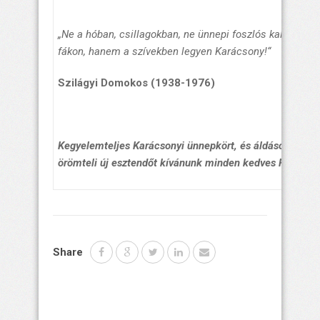
„Ne a hóban, csillagokban, ne ünnepi foszlós kalácson, n
fákon, hanem a szívekben legye
n Karácsony!“
Szilágyi Domokos (1938-1976)
Kegyelemteljes Karácsonyi ünnepkört,
és áldásos, béké
örömteli új esztend
ő
t kívánunk minden kedves Hívünkn
Share