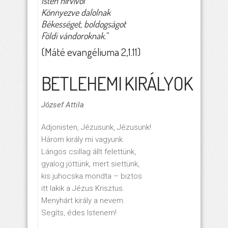
Isten hírvivői
Könnyezve dalolnak
Békességet, boldogságot
Földi vándoroknak.”
(Máté evangéliuma 2,1.11)
BETLEHEMI KIRÁLYOK
József Attila
Adjonisten, Jézusunk, Jézusunk!
Három király mi vagyunk.
Lángos csillag állt felettünk,
gyalog jöttünk, mert siettünk,
kis juhocska mondta – biztos
itt lakik a Jézus Krisztus.
Menyhárt király a nevem.
Segíts, édes Istenem!