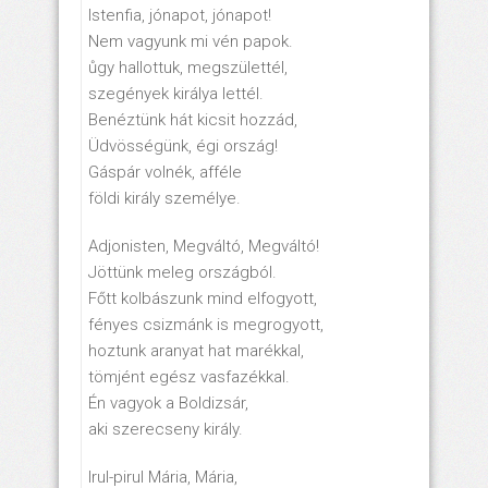
Istenfia, jónapot, jónapot!
Nem vagyunk mi vén papok.
ůgy hallottuk, megszülettél,
szegények királya lettél.
Benéztünk hát kicsit hozzád,
Üdvösségünk, égi ország!
Gáspár volnék, afféle
földi király személye.
Adjonisten, Megváltó, Megváltó!
Jöttünk meleg országból.
Főtt kolbászunk mind elfogyott,
fényes csizmánk is megrogyott,
hoztunk aranyat hat marékkal,
tömjént egész vasfazékkal.
Én vagyok a Boldizsár,
aki szerecseny király.
Irul-pirul Mária, Mária,