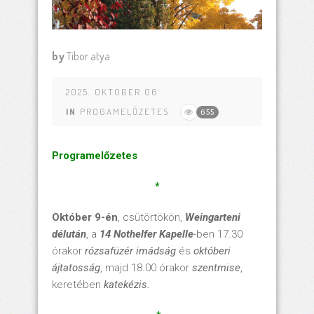
by
Tibor atya
2025. OKTOBER 06
IN
PROGAMELŐZETES
655
Programelőzetes
*
Október 9-én
, csütörtökön,
Weingarteni
délután
, a
14 Nothelfer Kapelle
-ben 17.30
órakor
rózsafüzér imádság
és
októberi
ájtatosság
, majd 18.00 órakor
szentmise
,
keretében
katekézis.