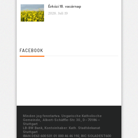
Évközi 16. vasárnap
2026. Juli 19
FACEBOOK
Minden jog fenntartva. Ungarische Katholische
Gemeinde, Albert-Schäffle-Str. 30., D–70186 –
Stuttgart
LB-BW Bank, Kontoinhaber: Kath. Stadtdekanat
Stuttgart
IBAN DE63 600 501 01 000 46 46 192, BIC SOLADEST600