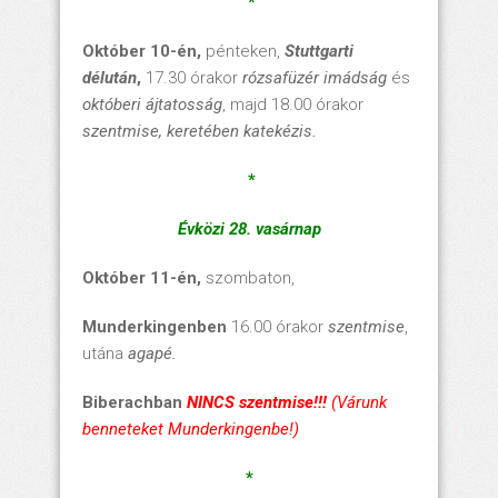
*
Október 10-én,
pénteken,
Stuttgarti
délután
,
17.30 órakor
rózsafüzér imádság
és
októberi ájtatosság
,
majd 18.00 órakor
szentmise
, keretében
katekézis.
*
Évközi 28. vasárnap
Október 11-én,
szombaton,
Munderkingenben
16.00 órakor
szentmise
,
utána
agapé.
Biberachban
NINCS szentmise!!!
(Várunk
benneteket Munderkingenbe!)
*