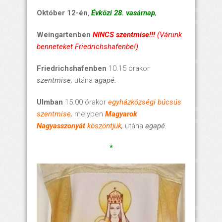
Október 12-én
,
É
vközi 28. vasárnap
,
Weingartenben
NINCS szentmise!!!
(Várunk
benneteket Friedrichshafenbe!)
Friedrichshafenben
10.15 órakor
szentmise
,
utána
agapé.
Ulmban
15.00 órakor
egyházközségi búcsús
szentmise
,
melyben
Magyarok
Nagyasszonyát
köszöntjük
,
utána
agapé.
*