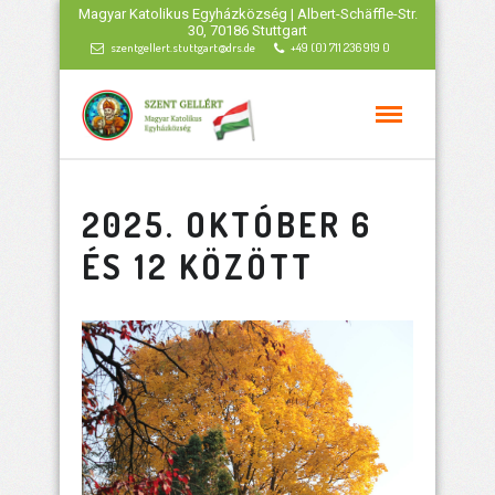
Magyar Katolikus Egyházközség | Albert-Schäffle-Str.
30, 70186 Stuttgart
szentgellert.stuttgart@drs.de
+49 (0) 711 236 919 0
2025. OKTÓBER 6
ÉS 12 KÖZÖTT