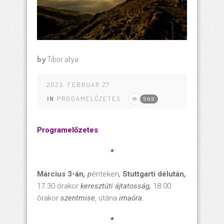
by
Tibor atya
2023. FEBRUAR 27
IN
PROGAMELŐZETES
968
Programelőzetes
*
Március 3-án
,
p
énteken
,
Stuttgarti délután
,
17.30 órakor
keresztúti ájtatosság,
18.00
órakor
szentmise
, utána
imaóra.
*