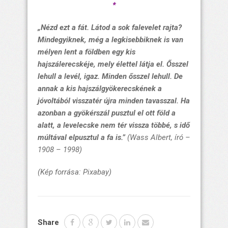
*
„Nézd ezt a fát. Látod a sok falevelet rajta?
Mindegyiknek, még a legkisebbiknek is van
mélyen lent a földben egy kis
hajszálerecskéje, mely élettel látja el. Ősszel
lehull a levél, igaz. Minden ősszel lehull. De
annak a kis hajszálgyökerecskének a
jóvoltából visszatér újra minden tavasszal. Ha
azonban a gyökérszál pusztul el ott föld a
alatt, a levelecske nem tér vissza többé, s idő
múltával elpusztul a fa is.”
(Wass Albert, író –
1908 – 1998)
(Kép forrása: Pixabay)
Share