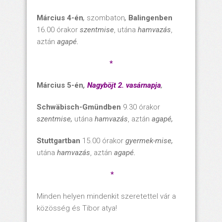
Március 4-én
,
szombaton
,
Balingenben
16.00 órakor
szentmise
, utána
hamvazás
,
aztán
agapé.
*
Március 5-én
,
Nagyböjt 2. vasárnapja
,
Schwäbisch-Gmündben
9.30 órakor
szentmise,
utána
hamvazás
, aztán
agapé,
Stuttgartban
15.00 órakor
gyermek-mise,
utána
hamvazás
, aztán
agapé.
*
Minden helyen mindenkit szeretettel vár a
közösség és Tibor atya!