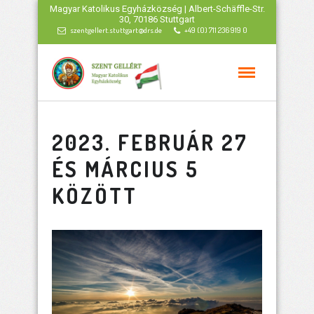
Magyar Katolikus Egyházközség | Albert-Schäffle-Str.
30, 70186 Stuttgart
szentgellert.stuttgart@drs.de
+49 (0) 711 236 919 0
2023. FEBRUÁR 27
ÉS MÁRCIUS 5
KÖZÖTT