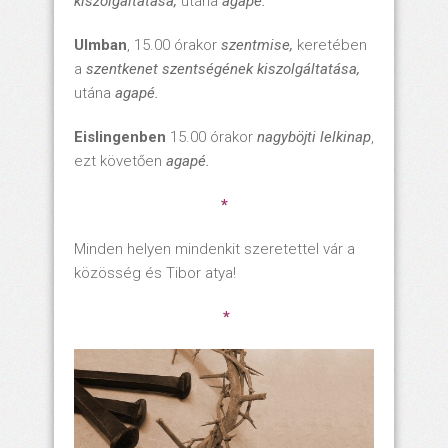
kiszolgáltatása,
utána
agapé.
Ulmban
, 15.00 órakor
szentmise,
keretében
a
szentkenet szentségének kiszolgáltatása,
utána
agapé.
Eislingenben
15.00 órakor
nagyböjti lelkinap
,
ezt követően
agapé.
*
Minden helyen mindenkit szeretettel vár a
közösség és Tibor atya!
*