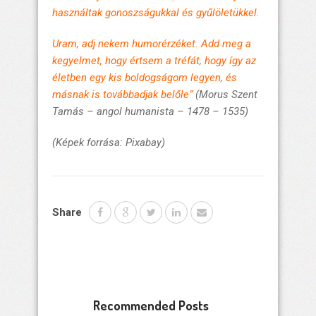
használtak gonoszságukkal és gyűlöletükkel.
Uram, adj nekem humorérzéket. Add meg a
kegyelmet, hogy értsem a tréfát, hogy így az
életben egy kis boldogságom legyen, és
másnak is továbbadjak belőle”
(Morus Szent
Tamás – angol humanista – 1478 – 1535)
(Képek forrása: Pixabay)
Share
Recommended Posts