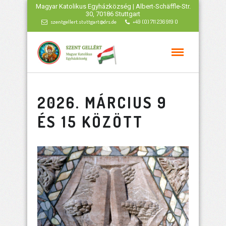
Magyar Katolikus Egyházközség | Albert-Schäffle-Str.
30, 70186 Stuttgart
szentgellert.stuttgart@drs.de
+49 (0) 711 236 919 0
2026. MÁRCIUS 9
ÉS 15 KÖZÖTT