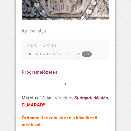
by
Tibor atya
2026. MÄRZ 10
IN
PROGAMELŐZETES
702
Programelőzetes
*
Március 13-án
, pénteken,
Stuttgarti délután
,
ELMARAD!!!
Örömmel teszem közzé a következő
meghívót: