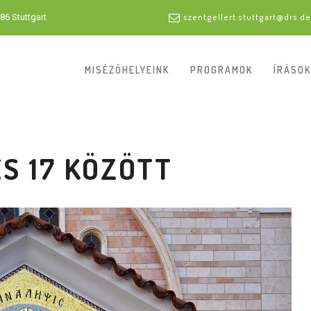
86 Stuttgart
szentgellert.stuttgart@drs.de
MISÉZŐHELYEINK
PROGRAMOK
ÍRÁSOK
ÉS 17 KÖZÖTT