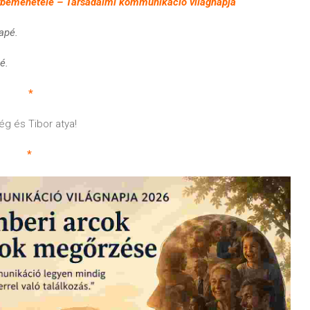
bemenetele – Társadalmi kommunikáció világnapja
apé.
é.
*
ég és Tibor atya!
*