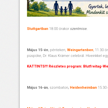
Stuttgartban
18.00 órakor
szentmise.
Május 15-én
, pénteken,
Weingartenben
, 11.30 
püspöke, Dr. Klaus Krämer celebrál. Híveinkkel 
KATTINTS!!! Részletes program: Blutfreitag-W
Május 16-án
,
szombaton
,
Heidenheimban
15.30