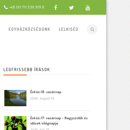
+49 (0) 711 236 919 0
EGYHÁZKÖZSÉGÜNK
LELKISÉG
LEGFRISSEBB ÍRÁSOK
Évközi 18. vasárnap
2026. August 01
Évközi 17. vasárnap – Nagyszülők és
idősek világnapja
2026. Juli 25