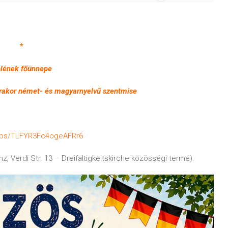
*
lének főünnepe
rakor német- és magyarnyelvű szentmise
maps/TLFYR3Fc4ogeAFRr6
, Verdi Str. 13 – Dreifaltigkeitskirche közösségi terme).