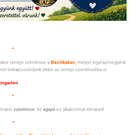
*
órakor ünnepi szentmise a
Bazilikában
, melyet egyházmegyénk
együtt bekapcsolódunk ebbe az ünnepi szentmisébe is.
eingarten
*
 órakor
szentmise.
Az
agapé
ez alkalommal elmarad!
*