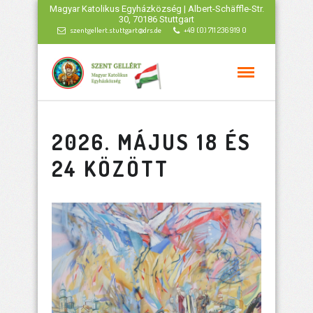
Magyar Katolikus Egyházközség | Albert-Schäffle-Str.
30, 70186 Stuttgart
szentgellert.stuttgart@drs.de
+49 (0) 711 236 919 0
2026. MÁJUS 18 ÉS
24 KÖZÖTT