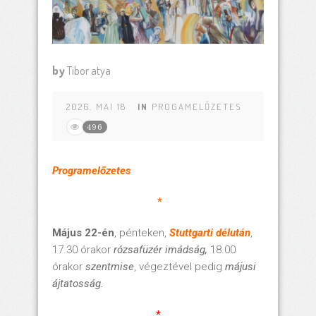
by
Tibor atya
2026. MAI 18
IN
PROGAMELŐZETES
496
Programelőzetes
*
Május 22-én
, pénteken,
Stuttgarti délután
,
17.30 órakor
rózsafüzér imádság,
18.00
órakor
szentmise
, végeztével pedig
májusi
ájtatosság.
*