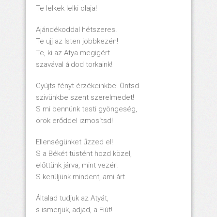
Te lelkek lelki olaja!
Ajándékoddal hétszeres!
Te ujj az Isten jobbkezén!
Te, ki az Atya megigért
szavával áldod torkaink!
Gyújts fényt érzékeinkbe! Öntsd
szivünkbe szent szerelmedet!
S mi bennünk testi gyöngeség,
örök erőddel izmosítsd!
Ellenségünket űzzed el!
S a Békét tüstént hozd közel,
előttünk járva, mint vezér!
S kerüljünk mindent, ami árt.
Általad tudjuk az Atyát,
s ismerjük, adjad, a Fiút!