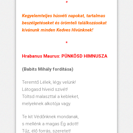
*
Kegyelemteljes húsvéti napokat, tartalmas
beszélgetéseket és örömteli találkozásokat
kívánunk minden Kedves Hívünknek!
*
Hrabanus Maurus: PÜNKÖSD HIMNUSZA
(Babits Mihály fordítása)
Teremtő Lélek, légy velünk!
Látogasd híveid szivét!
Töltsd malaszttal a kebleket,
melyeknek alkotója vagy.
Te kit Védőnknek mondanak,
s mellénk a magas Ég adott!
Tűz, élő forrás, szeretet!