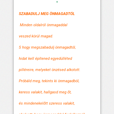
*
SZABADULJ MEG ÖNMAGADTÓL
Minden oldalról önmagaddal
veszed körül magad.
S hogy megszabadulj önmagadtól,
hidat kell építened egyedülléted
pilléreire, melyeket önzésed alkotott.
Próbáld meg, tekints ki önmagadból,
keress valakit, hallgasd meg őt,
és mindenekelőtt szeress valakit,