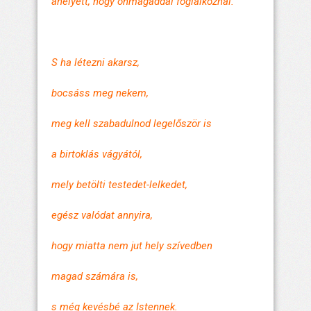
ahelyett, hogy önmagaddal foglalkoznál.
S ha létezni akarsz,
bocsáss meg nekem,
meg kell szabadulnod legelőször is
a birtoklás vágyától,
mely betölti testedet-lelkedet,
egész valódat annyira,
hogy miatta nem jut hely szívedben
magad számára is,
s még kevésbé az Istennek.