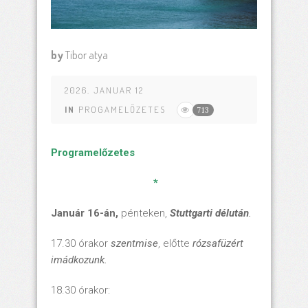
by
Tibor atya
2026. JANUAR 12
IN
PROGAMELŐZETES
713
Programelőzetes
*
Január 16-án,
pénteken,
Stuttgarti délután
.
17.30 órakor
szentmise
, előtte
rózsafüzért
imádkozunk.
18.30 órakor: