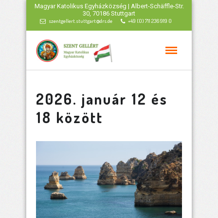
Magyar Katolikus Egyházközség | Albert-Schäffle-Str.
30, 70186 Stuttgart
szentgellert.stuttgart@drs.de
+49 (0) 711 236 919 0
2026. január 12 és
18 között