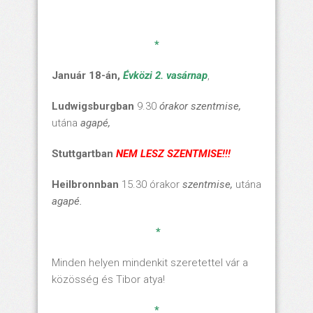
*
Január 18-án,
Évközi 2. vasárnap
,
Ludwigsburgban
9.30
órakor
szentmise
,
utána
agapé,
Stuttgartban
NEM LESZ SZENTMISE!!!
Heilbronnban
15.30 órakor
szentmise
,
utána
agapé.
*
Minden helyen mindenkit szeretettel vár a
közösség és Tibor atya!
*