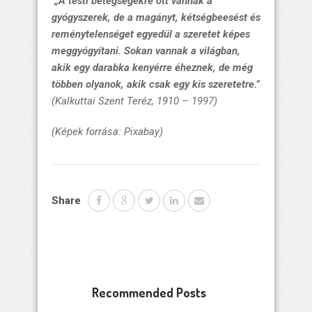
„A testi betegségekre ott vannak a
gyógyszerek, de a magányt, kétségbeesést és
reménytelenséget egyedül a szeretet képes
meggyógyítani. Sokan vannak a világban,
akik egy darabka kenyérre éheznek, de még
többen olyanok, akik csak egy kis szeretetre.”
(
Kalkuttai Szent Teréz, 1910 – 1997)
(Képek forrása: Pixabay)
Share
Recommended Posts