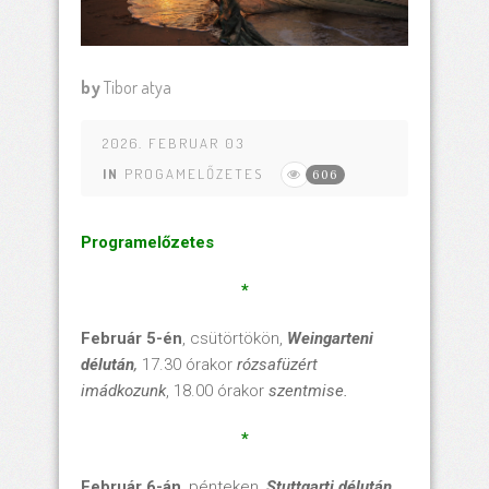
by
Tibor atya
2026. FEBRUAR 03
IN
PROGAMELŐZETES
606
Programelőzetes
*
Február 5-én
, csütörtökön,
Weingarteni
délután
,
17.30 órakor
rózsafüzért
imádkozunk
, 18.00 órakor
szentmise.
*
Február 6-án
, pénteken,
Stuttgarti délután
,