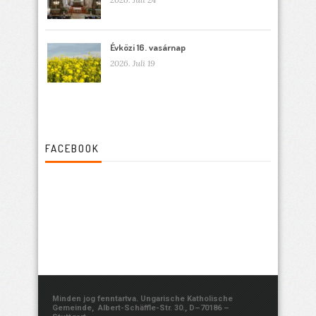
Évközi 16. vasárnap
2026. Juli 19
FACEBOOK
Minden jog fenntartva. Ungarische Katholische
Gemeinde, Albert-Schäffle-Str. 30., D–70186 –