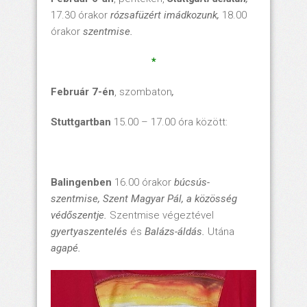
17.30 órakor
rózsafüzért imádkozunk,
18.00
órakor
szentmise.
*
Február 7-én
, szombaton
,
Stuttgartban
15.00 – 17.00 óra között:
Balingenben
16.00 órakor
búcsús-
szentmise, Szent Magyar Pál, a közösség
védőszentje.
Szentmise végeztével
gyertyaszentelés
és
Balázs-áldás.
Utána
agapé.