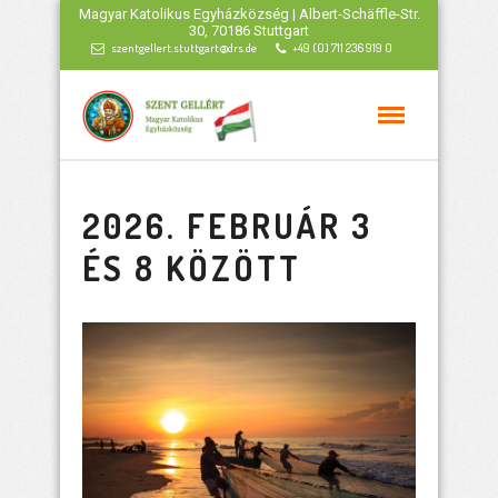
Magyar Katolikus Egyházközség | Albert-Schäffle-Str.
30, 70186 Stuttgart
szentgellert.stuttgart@drs.de
+49 (0) 711 236 919 0
2026. FEBRUÁR 3
ÉS 8 KÖZÖTT