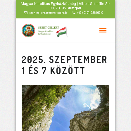
Magyar Katolikus Egyházközség | Albert-Schäffle-Str.
30, 70186 Stuttgart
szentgellert.stuttgart@drs.de
+49 (0) 711 236 919 0
2025. SZEPTEMBER
1 ÉS 7 KÖZÖTT