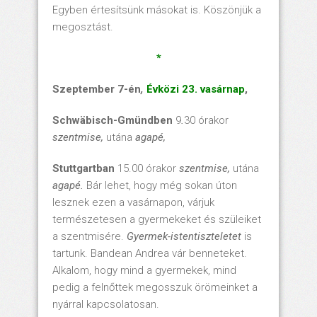
Egyben értesítsünk másokat is. Köszönjük a
megosztást.
*
Szeptember 7-én
,
Évközi 23. vasárnap
,
Schw
äbisch-Gm
ündben
9
.
30 órakor
szentmise,
utána
agapé,
Stuttgartban
15.00 órakor
szentmise,
utána
agapé.
Bár lehet, hogy még sokan úton
lesznek ezen a vasárnapon, várjuk
természetesen a gyermekeket és szüleiket
a szentmisére.
Gyermek-istentiszteletet
is
tartunk. Bandean Andrea vár benneteket.
Alkalom, hogy mind a gyermekek, mind
pedig a felnőttek megosszuk örömeinket a
nyárral kapcsolatosan.