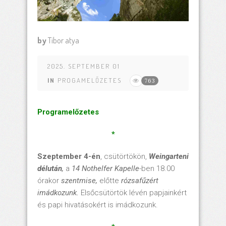
by
Tibor atya
2025. SEPTEMBER 01
IN
PROGAMELŐZETES
763
Programelőzetes
*
Szeptember 4-én
, csütörtökön,
Weingarteni
délután
,
a
14 Nothelfer Kapelle
-ben 18.00
órakor
szentmise
,
előtte
rózsafűzért
imádkozunk.
Elsőcsütörtök lévén papjainkért
és papi hivatásokért is imádkozunk.