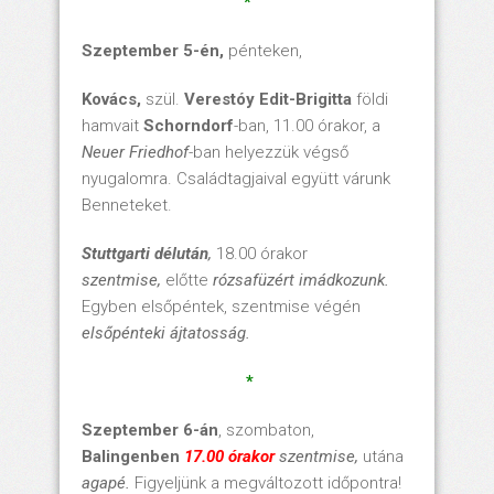
*
Szeptember 5-én,
pénteken,
Kovács,
szül.
Verestóy Edit-Brigitta
földi
hamvait
Schorndorf
-ban, 11.00 órakor, a
Neuer Friedhof
-ban helyezzük végső
nyugalomra. Családtagjaival együtt várunk
Benneteket.
Stuttgarti délután
,
18.00 órakor
szentmise,
előtte
rózsafüzért imádkozunk.
Egyben elsőpéntek, szentmise végén
elsőpénteki ájtatosság.
*
Szeptember 6-án
, szombaton,
Balingenben
17.00 órakor
szentmise,
utána
agapé.
Figyeljünk a megváltozott időpontra!