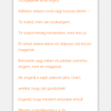
szolgáljanak azok téged.
Adhatsz nekem rövid vagy hosszú életet –
Te tudod, mire van szükségem,
Te tudod mindig mindenben, mire lesz jó.
Én tehát neked adom és teljesen rád bízom
magamat.
Bölcsebb vagy nálam és jobban szeretsz
engem, mint én magamat.
Ne engedj a saját utaimon járni, Uram,
anélkül, hogy rád gondolnék!
Engedd, hogy mindent elviseljek érted!
Minden szándékomhoz a Te