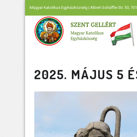
Magyar Katolikus Egyházközség | Albert-Schäffle-Str. 30, 701
2025. MÁJUS 5 É