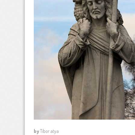
by
Tibor atya