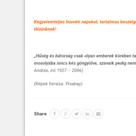
Kegyelemteljes húsvéti napokat, tartalmas beszél
Hívünknek!
„Hűség és bátorság csak olyan emberek körében tan
mosolyába nincs kés göngyölve, szavaik pedig nem a
András, író 1927 – 2006)
(Képek forrása: Pixabay)
Share