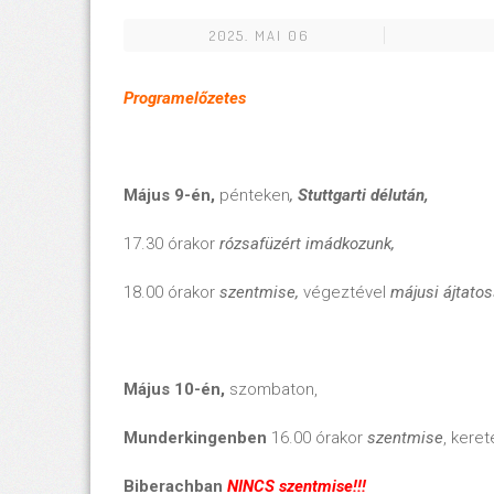
2025. MAI 06
Programelőzetes
Május 9-én,
pénteken
,
Stuttgarti délután,
17.30 órakor
rózsafüzért imádkozunk,
18.00 órakor
szentmise,
végeztével
májusi ájtato
Május 10-én,
szombaton,
Munderkingenben
16.00 órakor
szentmise
, kere
Biberachban
NINCS szentmise!!!