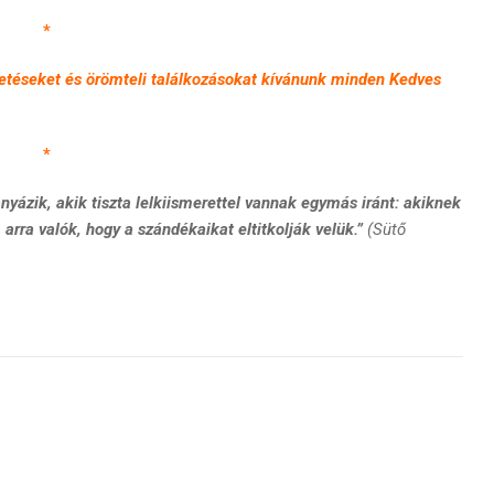
*
getéseket és örömteli találkozásokat kívánunk minden Kedves
*
yázik, akik tiszta lelkiismerettel vannak egymás iránt: akiknek
rra valók, hogy a szándékaikat eltitkolják velük.”
(Sütő