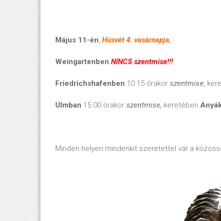
Május 11-én
,
Húsvét 4. vasárnapja
,
Weingartenben
NINCS szentmise!!!
Friedrichshafenben
10.15 órakor
szentmise
, ke
Ulmban
15.00 órakor
szentmise,
keretében
Anyák
Minden helyen mindenkit szeretettel vár a közöss