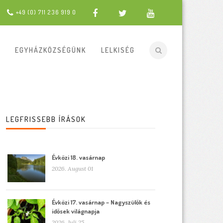
+49 (0) 711 236 919 0
EGYHÁZKÖZSÉGÜNK
LELKISÉG
LEGFRISSEBB ÍRÁSOK
Évközi 18. vasárnap
2026. August 01
Évközi 17. vasárnap – Nagyszülők és
idősek világnapja
2026. Juli 25