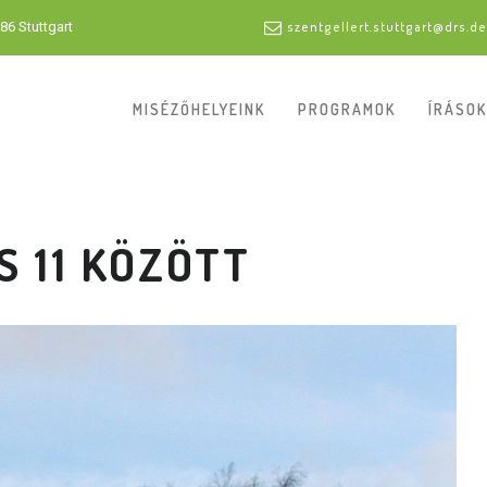
86 Stuttgart
szentgellert.stuttgart@drs.de
MISÉZŐHELYEINK
PROGRAMOK
ÍRÁSOK
S 11 KÖZÖTT