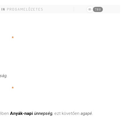
IN
PROGAMELŐZETES
780
*
sság.
*
tében
Anyák-napi
ünnepség
,
ezt követően
agapé.