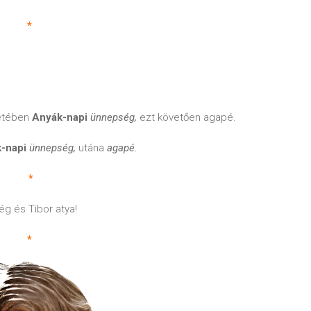
*
retében
Anyák-napi
ünnepség,
ezt követően agapé.
-napi
ünnepség,
utána
agapé.
*
ég és Tibor atya!
*