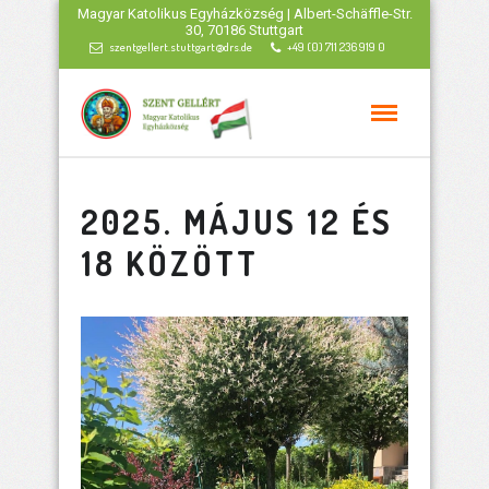
Magyar Katolikus Egyházközség | Albert-Schäffle-Str.
30, 70186 Stuttgart
szentgellert.stuttgart@drs.de
+49 (0) 711 236 919 0
2025. MÁJUS 12 ÉS
18 KÖZÖTT