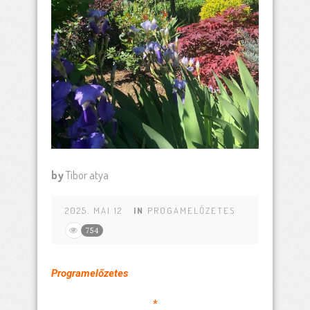
by
Tibor atya
2025. MAI 12
IN
PROGAMELŐZETES
754
Programelőzetes
*