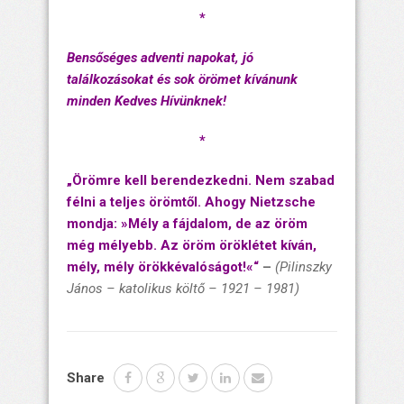
*
Bensőséges adventi napokat, jó
találkozásokat és sok örömet kívánunk
minden Kedves Hívünknek!
*
„Örömre kell berendezkedni. Nem szabad
félni a teljes örömtől. Ahogy Nietzsche
mondja: »Mély a fájdalom, de az öröm
még mélyebb. Az öröm öröklétet kíván,
mély, mély örökkévalóságot!«“
–
(Pilinszky
János – katolikus költő – 1921 – 1981)
Share