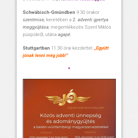
Schwäbisch-Gmündben
9.30 órakor
szentmise,
keretében a
2. adventi gyertya
meggyújtása
, megemlékezés Szent Miklós
püspökről, utána
agapé.
Stuttgartban
11.30 órai kezdettel:
„Együtt
jónak lenni még jobb!”
*