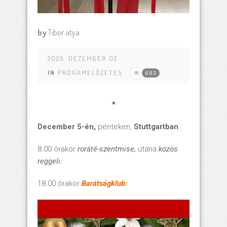
by
Tibor atya
2025. DEZEMBER 02
IN
PROGAMELŐZETES
683
*
December 5-én,
pénteken,
Stuttgartban
8.00 órakor
roráté-szentmise,
utána
közös
reggeli.
18.00 órakor
Barátságklub: