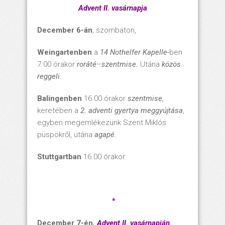
Advent II. vasárnapja
December 6-án
, szombaton,
Weingartenben
a
14 Nothelfer Kapelle-
ben
7.00 órakor
roráté
–
szentmise.
Utána
közös
reggeli.
Balingenben
16.00 órakor
szentmise
,
keretében a
2. adventi gyertya meggyújtása
,
egyben megemlékezünk Szent Miklós
püspökről, utána
agapé.
Stuttgartban
16.00 órakor:
*
December 7-én
,
Advent II. vasárnapján
,