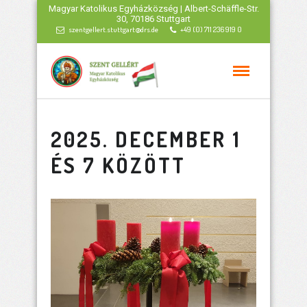
Magyar Katolikus Egyházközség | Albert-Schäffle-Str.
30, 70186 Stuttgart
szentgellert.stuttgart@drs.de
+49 (0) 711 236 919 0
2025. DECEMBER 1
ÉS 7 KÖZÖTT