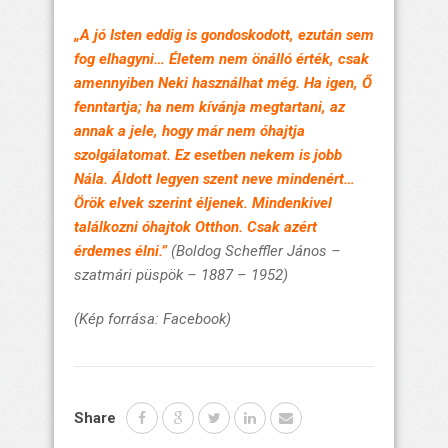
„A jó Isten eddig is gondoskodott, ezután sem
fog elhagyni… Életem nem önálló érték, csak
amennyiben Neki használhat még. Ha igen, Ő
fenntartja; ha nem kívánja megtartani, az
annak a jele, hogy már nem óhajtja
szolgálatomat. Ez esetben nekem is jobb
Nála. Áldott legyen szent neve mindenért…
Örök elvek szerint éljenek. Mindenkivel
találkozni óhajtok Otthon. Csak azért
érdemes élni.”
(Boldog Scheffler János –
szatmári
püspök
– 1887 – 1952)
(Kép forrása: Facebook)
Share