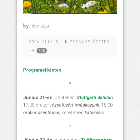
by
Tibor atya
2024. JUNI 18
IN
PROGAMELŐZETES
825
Programelőzetes
*
Június 21-én
, pénteken,
Stuttgarti délután
,
17.30 órakor
rózsafüzért imádkozunk,
18.00
órakor
szentmise,
keretében
katekézis.
*
Június 22-én
, szombaton,
Tuttlingenben
,