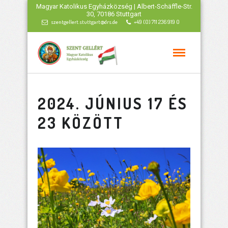
Magyar Katolikus Egyházközség | Albert-Schäffle-Str.
30, 70186 Stuttgart
szentgellert.stuttgart@drs.de
+49 (0) 711 236 919 0
2024. JÚNIUS 17 ÉS
23 KÖZÖTT