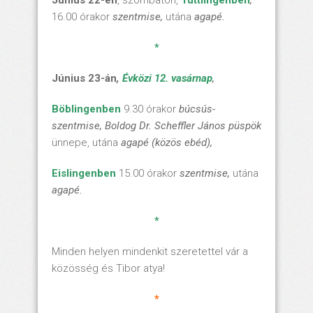
16.00 órakor
szentmise,
utána
agapé.
*
Június 23-án
,
Évközi 12. vasárnap
,
Böblingenben
9.30 órakor
búcsús-
szentmise,
Boldog Dr. Scheffler János püspök
ünnepe, utána
agapé (közös ebéd),
Eislingenben
15.00 órakor
szentmise,
utána
agapé.
*
Minden helyen mindenkit szeretettel vár a
közösség és Tibor atya!
*