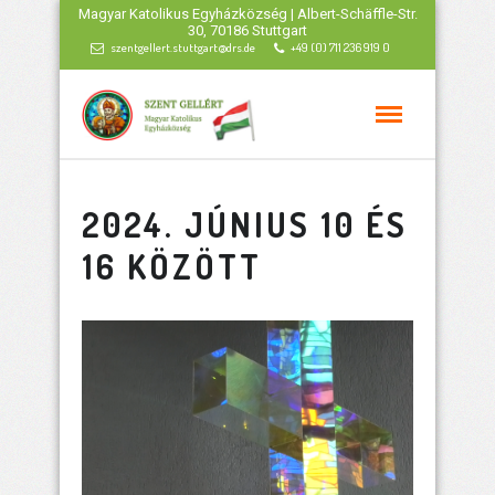
Magyar Katolikus Egyházközség | Albert-Schäffle-Str.
30, 70186 Stuttgart
szentgellert.stuttgart@drs.de
+49 (0) 711 236 919 0
2024. JÚNIUS 10 ÉS
16 KÖZÖTT