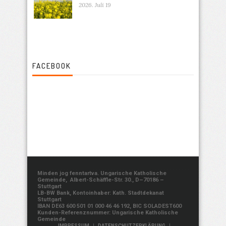
2026. Juli 19
FACEBOOK
Minden jog fenntartva. Ungarische Katholische
Gemeinde, Albert-Schäffle-Str. 30., D–70186 –
Stuttgart
LB-BW Bank, Kontoinhaber: Kath. Stadtdekanat
Stuttgart
IBAN DE63 600 501 01 000 46 46 192, BIC SOLADEST600
Kunden-Referenznummer: Ungarische Katholische
Gemeinde
|
|
IMPRESSUM
DATENSCHUTZERKLÄRUNG