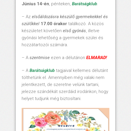
Június 14-én
, pénteken,
Barátságklub
.
– Az
elsőáldozásra készülő gyermekekkel és
szülőkkel
17.00 órakor
találkozó. A közös
készületet követően
első gyónás
, illetve
gyónási lehetőség a gyermekek szülei és
hozzátartozói számára.
– A
szentmise
ezen a délutánon
ELMARAD!
– A
Barátságklub
tagjaival kellemes délutánt
tölthetünk el. Amennyiben még valaki nem
jelentkezett, de szeretne velünk tartani,
jelezze szándékát szerdáid irodánkon, hogy
helyet tudjunk még biztosítani.