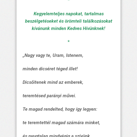
*
Kegyelemteljes napokat, tartalmas
beszélgetéseket és örömteli találkozásokat
kívánunk minden Kedves Hívünknek!
*
„Nagy vagy te, Uram, Istenem,
minden dicséret téged illet!
Dicsőítenek mind az emberek,
teremtésed parányi művei.
Te magad rendelted, hogy így legyen:
te teremtettél magad számára minket,
és nyugtalan mindvégig a szívünk,