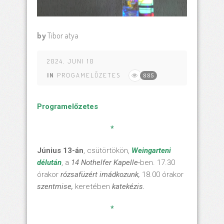
by
Tibor atya
2024. JUNI 10
IN
PROGAMELŐZETES
885
Programelőzetes
*
Június 13-án
, csütörtökön,
Weingarteni
délután
, a
14 Nothelfer Kapelle-
ben. 17.30
órakor
rózsafüzért imádkozunk,
18.00 órakor
szentmise,
keretében
katekézis.
*