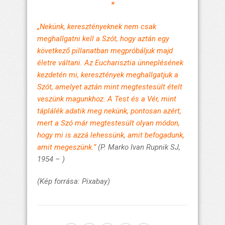
*
„Nekünk, keresztényeknek nem csak
meghallgatni kell a Szót, hogy aztán egy
következő pillanatban megpróbáljuk majd
életre váltani. Az Eucharisztia ünneplésének
kezdetén mi, keresztények meghallgatjuk a
Szót, amelyet aztán mint megtestesült ételt
veszünk magunkhoz. A Test és a Vér, mint
táplálék adatik meg nekünk, pontosan azért,
mert a Szó már megtestesült olyan módon,
hogy mi is azzá lehessünk, amit befogadunk,
amit megeszünk.”
(P. Marko Ivan Rupnik SJ,
1954 – )
(Kép forrása: Pixabay)