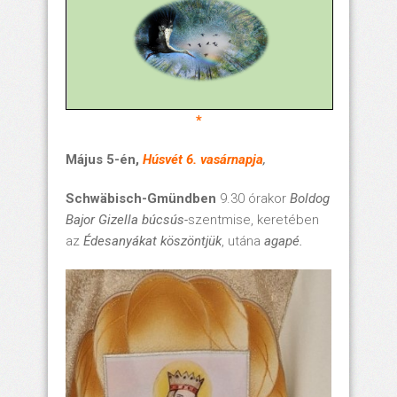
*
Május 5-én,
Húsvét 6. vasárnapja
,
Schwäbisch-Gmündben
9.30 órakor
Boldog
Bajor Gizella búcsús-
szentmise, keretében
az
Édesanyákat köszöntjük
, utána
agapé.