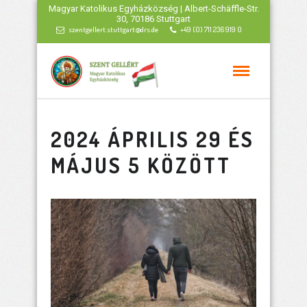
Magyar Katolikus Egyházközség | Albert-Schäffle-Str.
30, 70186 Stuttgart
szentgellert.stuttgart@drs.de
+49 (0) 711 236 919 0
2024 ÁPRILIS 29 ÉS
MÁJUS 5 KÖZÖTT