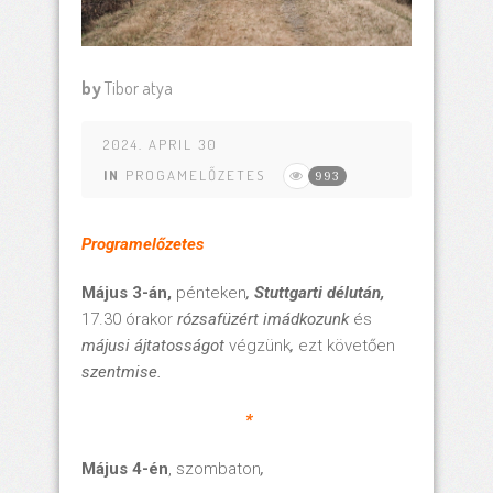
by
Tibor atya
2024. APRIL 30
IN
PROGAMELŐZETES
993
Programelőzetes
Május 3-án,
pénteken
,
Stuttgarti délután,
17.30 órakor
rózsafüzért imádkozunk
és
májusi ájtatosságot
végzünk
,
ezt követően
szentmise.
*
Május 4-én
, szombaton
,