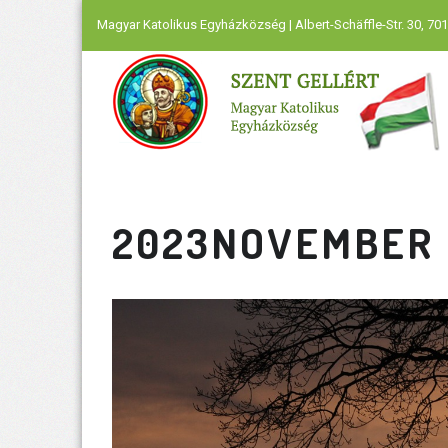
Magyar Katolikus Egyházközség | Albert-Schäffle-Str. 30, 701
2023NOVEMBER