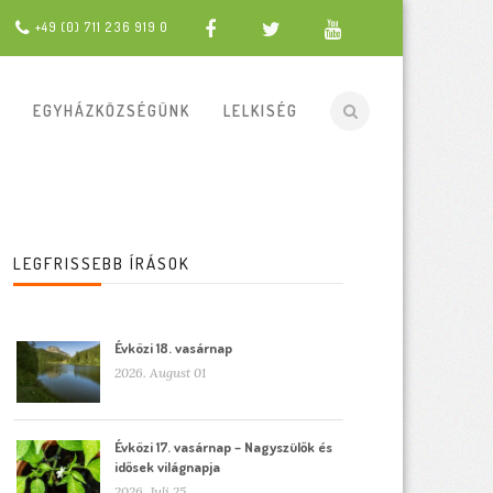
+49 (0) 711 236 919 0
EGYHÁZKÖZSÉGÜNK
LELKISÉG
LEGFRISSEBB ÍRÁSOK
Évközi 18. vasárnap
2026. August 01
Évközi 17. vasárnap – Nagyszülők és
idősek világnapja
2026. Juli 25