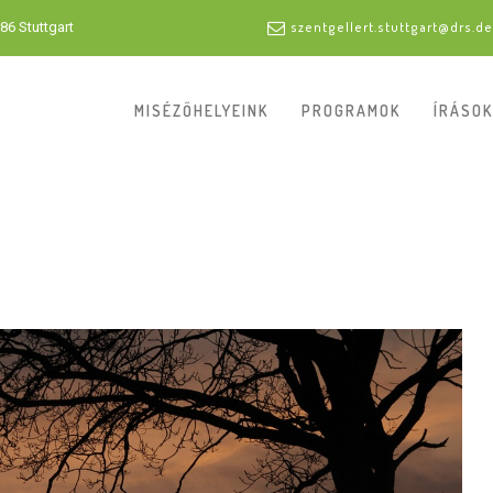
86 Stuttgart
szentgellert.stuttgart@drs.de
MISÉZŐHELYEINK
PROGRAMOK
ÍRÁSOK