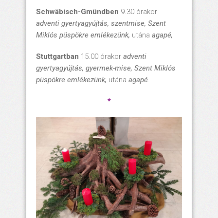
Schwäbisch-Gmündben
9.30 órakor
adventi gyertyagyújtás, szentmise, Szent
Miklós püspökre emlékezünk,
utána
agapé,
Stuttgartban
15.00 órakor
adventi
gyertyagyújtás, gyermek-mise, Szent Miklós
püspökre emlékezünk,
utána
agapé.
*