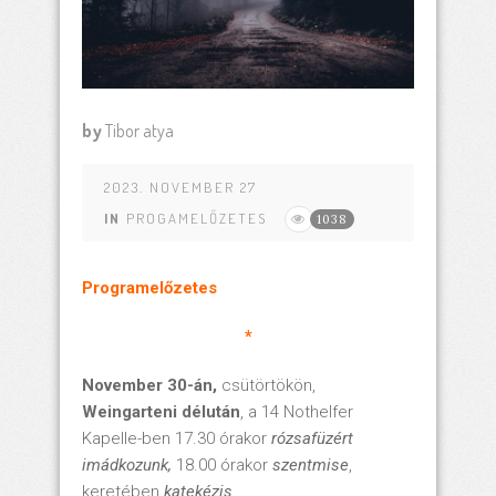
by
Tibor atya
2023. NOVEMBER 27
IN
PROGAMELŐZETES
1038
Programelőzetes
*
November 30-án,
csütörtökön,
Weingarteni délután
, a 14 Nothelfer
Kapelle-ben 17.30 órakor
rózsafüzért
imádkozunk,
18.00 órakor
szentmise
,
keretében
katekézis.