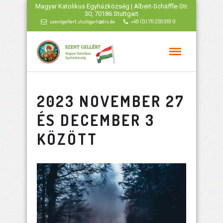
Magyar Katolikus Egyházközség | Albert-Schäffle-Str.
30, 70186 Stuttgart
szentgellert.stuttgart@drs.de
+49 (0) 711 236 919 0
2023 NOVEMBER 27
ÉS DECEMBER 3
KÖZÖTT