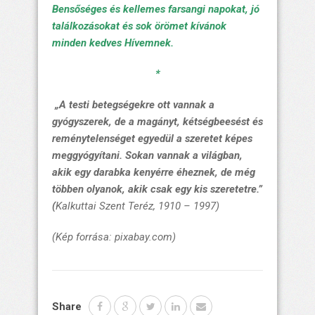
Bensőséges és kellemes farsangi napokat, jó
találkozásokat és sok örömet kívánok
minden kedves Hívemnek.
*
„A testi betegségekre ott vannak a
gyógyszerek, de a magányt, kétségbeesést és
reménytelenséget egyedül a szeretet képes
meggyógyítani. Sokan vannak a világban,
akik egy darabka kenyérre éheznek, de még
többen olyanok, akik csak egy kis szeretetre.”
(
Kalkuttai Szent Teréz, 1910 – 1997)
(Kép forrása: pixabay.com)
Share