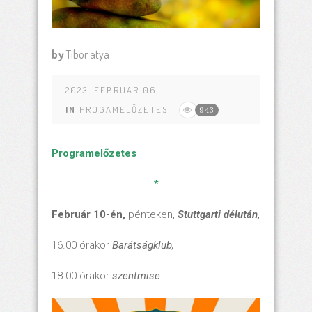
by
Tibor atya
2023. FEBRUAR 06
IN
PROGAMELŐZETES
943
Programelőzetes
*
Február 1
0
-én,
pénteken,
Stuttgarti délután,
16.00 órakor
Barátságklub,
18.00 órakor
szentmise.