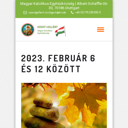
Magyar Katolikus Egyházközség | Albert-Schäffle-Str.
30, 70186 Stuttgart
szentgellert.stuttgart@drs.de
+49 (0) 711 236 919 0
2023. FEBRUÁR 6
ÉS 12 KÖZÖTT