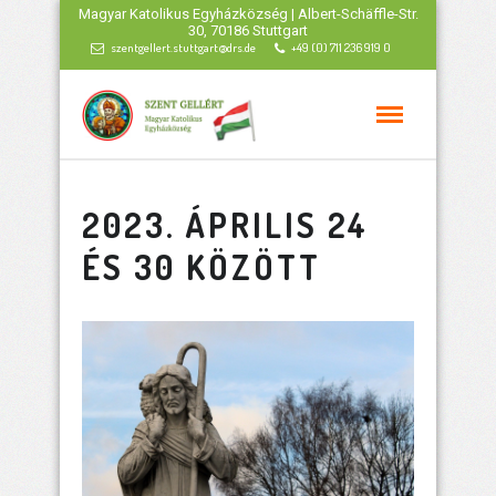
Magyar Katolikus Egyházközség | Albert-Schäffle-Str.
30, 70186 Stuttgart
szentgellert.stuttgart@drs.de
+49 (0) 711 236 919 0
2023. ÁPRILIS 24
ÉS 30 KÖZÖTT