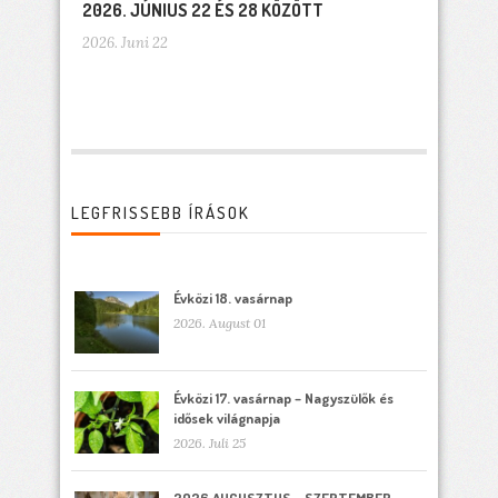
2026. JÚNIUS 22 ÉS 28 KÖZÖTT
2026. Juni 22
LEGFRISSEBB ÍRÁSOK
Évközi 18. vasárnap
2026. August 01
Évközi 17. vasárnap – Nagyszülők és
idősek világnapja
2026. Juli 25
2026 AUGUSZTUS – SZEPTEMBER