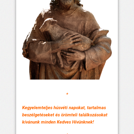
*
Kegyelemteljes húsvéti napokat, tartalmas
beszélgetéseket és örömteli találkozásokat
kívánunk minden Kedves Hívünknek!