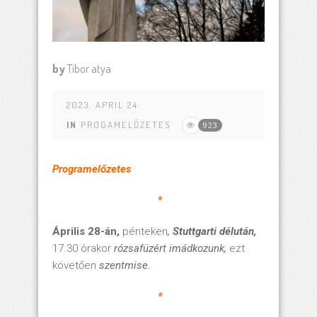
by
Tibor atya
2023. APRIL 24
IN
PROGAMELŐZETES
923
Programelőzetes
*
Április 28-án,
pénteken
,
Stuttgarti délután,
17.30 órakor
rózsafüzért imádkozunk,
ezt
követően
szentmise.
*