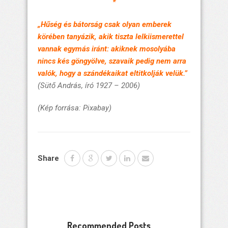
*
„Hűség és bátorság csak olyan emberek
körében tanyázik, akik tiszta lelkiismerettel
vannak egymás iránt: akiknek mosolyába
nincs kés göngyölve, szavaik pedig nem arra
valók, hogy a szándékaikat eltitkolják velük.”
(Sütő András, író 1927 – 2006)
(Kép forrása: Pixabay)
Share
Recommended Posts