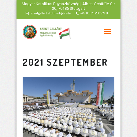
Magyar Katolikus Egyházközség | Albert-Schäffle-Str.
30, 70186 Stuttgart
szentgellert.stuttgart@drs.de
+49 (0) 711 236 919 0
2021 SZEPTEMBER