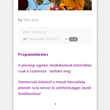
by
Tibor atya
2021. MÄRZ 22
IN
PROGAMELŐZETES
1128
Programelőzetes
A jelenlegi egyházi rendelkezések értelmében
csak a szentmise tartható meg.
Szentmisén kötelező a maszk használata,
jelenléti lista névvel és elérhetőséggel, kezek
fertőtlenítése!
*