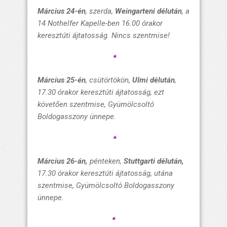
Március 24-én
, szerda,
Weingarteni délután
, a
14 Nothelfer Kapelle
-ben 16.00 órakor
keresztúti ájtatosság.
Nincs
szentmise!
*
Március 25-én
, csütörtökön,
Ulmi délután
,
17.30 órakor
keresztúti ájtatosság,
ezt
követően
szentmise, Gyümölcsoltó
Boldogasszony
ünnepe.
*
Március 26-án,
pénteken,
Stuttgarti délután,
17.30 órakor keresztúti ájtatosság, utána
s
zentmise, Gyümölcsoltó Boldogasszony
ünnepe.
*