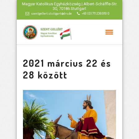
Magyar Katolikus Egyházközség | Albert-Schäffle-Str.
30, 70186 Stuttgart
szentgellert.stuttgart@drs.de
+49 (0) 711 236 919 0
2021 március 22 és
28 között