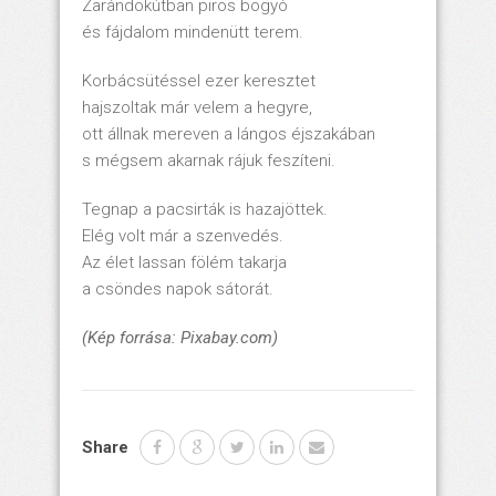
Zarándokútban piros bogyó
és fájdalom mindenütt terem.
Korbácsütéssel ezer keresztet
hajszoltak már velem a hegyre,
ott állnak mereven a lángos éjszakában
s mégsem akarnak rájuk feszíteni.
Tegnap a pacsirták is hazajöttek.
Elég volt már a szenvedés.
Az élet lassan fölém takarja
a csöndes napok sátorát.
(Kép forrása: Pixabay.com)
Share