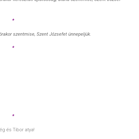
*
órakor
szentmise
, Szent Józsefet ünnepeljük.
*
*
ég és Tibor atya!