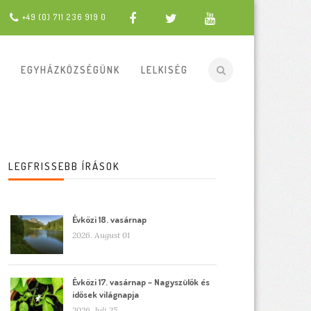
+49 (0) 711 236 919 0
EGYHÁZKÖZSÉGÜNK
LELKISÉG
LEGFRISSEBB ÍRÁSOK
Évközi 18. vasárnap
2026. August 01
Évközi 17. vasárnap – Nagyszülők és
idősek világnapja
2026. Juli 25