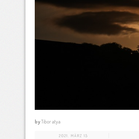
by
Tibor atya
2021. MÄRZ 15