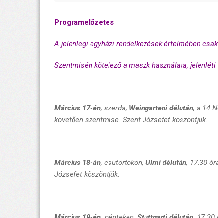
Programelőzetes
A jelenlegi egyházi rendelkezések értelmében csa
Szentmisén kötelező a maszk használata, jelenléti l
Március 17-én
, szerda,
Weingarteni délután
, a
14 N
követően
szentmise.
Szent Józsefet köszöntjük.
Március 18-án
, csütörtökön,
Ulmi délután
, 17.30 ó
Józsefet köszöntjük.
Március 19-én,
pénteken,
Stuttgarti délután,
17.30 