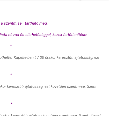
k a szentmise tartható meg.
ista névvel és elérhetőséggel, kezek fertőtlenítése!
*
othelfer Kapelle
-ben 17.30 órakor
keresztúti ájtatosság,
ezt
*
rakor
keresztúti ájtatosság,
ezt követően
szentmise.
Szent
*
órakor keresztúti ájtatosság, utána s
zentmise, Szent József