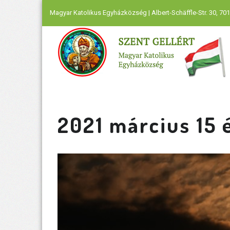
Magyar Katolikus Egyházközség | Albert-Schäffle-Str. 30, 701
2021 március 15 