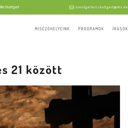
86 Stuttgart
szentgellert.stuttgart@drs.de
MISÉZŐHELYEINK
PROGRAMOK
ÍRÁSOK
és 21 között