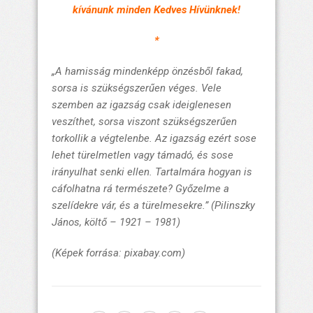
kívánunk minden Kedves Hívünknek!
*
„A hamisság mindenképp önzésből fakad,
sorsa is szükségszerűen véges. Vele
szemben az igazság csak ideiglenesen
veszíthet, sorsa viszont szükségszerűen
torkollik a végtelenbe. Az igazság ezért sose
lehet türelmetlen vagy támadó, és sose
irányulhat senki ellen. Tartalmára hogyan is
cáfolhatna rá természete? Győzelme a
szelídekre vár, és a türelmesekre.”
(Pilinszky
János, költő – 1921 – 1981)
(Képek forrása: pixabay.com)