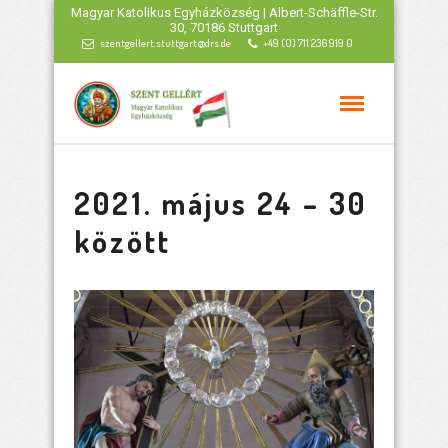
Magyar Katolikus Egyházközség | Albert-Schäffle-Str.
30, 70186 Stuttgart
szentgellert.stuttgart@drs.de
+49 (0) 711 236 919 0
2021. május 24 – 30
között