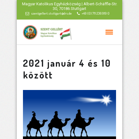
Magyar Katolikus Egyházközség | Albert-Schäffle-Str.
30, 70186 Stuttgart
szentgellert.stuttgart@drs.de
+49 (0) 711 236 919 0
2021 január 4 és 10
között