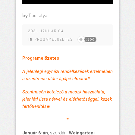
by
Tibor atya
2021. JANUAR 04
IN
PROGAMELŐZETES
1200
Programelőzetes
A jelenlegi egyházi rendelkezések értelmében
a szentmise utáni ágápé elmarad!
Szentmisén kötelező a maszk használata,
jelenléti lista névvel és elérhetőséggel, kezek
fertőtlenítése!
*
Január 6-án
, szerdán,
Weingarteni