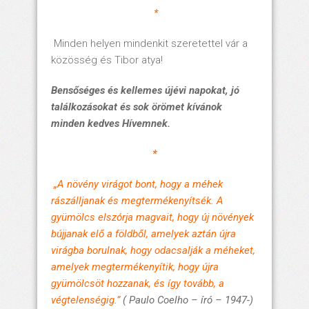
*
Minden helyen mindenkit szeretettel vár a
közösség és Tibor atya!
Bensőséges és kellemes újévi napokat, jó
találkozásokat és sok örömet kívánok
minden kedves Hívemnek.
*
„A növény virágot bont, hogy a méhek
rászálljanak és megtermékenyítsék. A
gyümölcs elszórja magvait, hogy új növények
bújjanak elő a földből, amelyek aztán újra
virágba borulnak, hogy odacsalják a méheket,
amelyek megtermékenyítik, hogy újra
gyümölcsöt hozzanak, és így tovább, a
végtelenségig.”
( Paulo Coelho – író – 1947-)