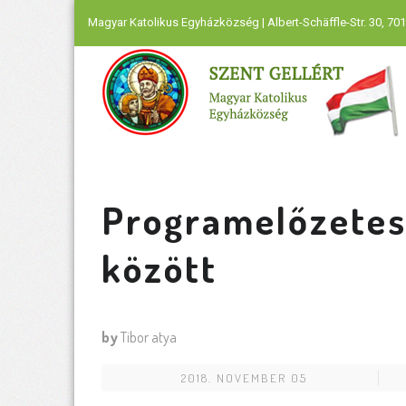
Magyar Katolikus Egyházközség | Albert-Schäffle-Str. 30, 701
Programelőzetes
között
by
Tibor atya
2018. NOVEMBER 05