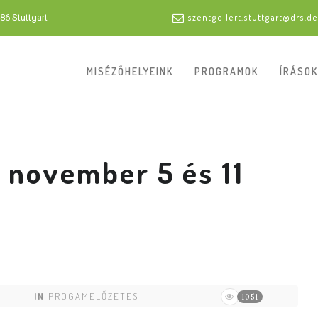
86 Stuttgart
szentgellert.stuttgart@drs.de
MISÉZŐHELYEINK
PROGRAMOK
ÍRÁSOK
 november 5 és 11
IN
PROGAMELŐZETES
1051