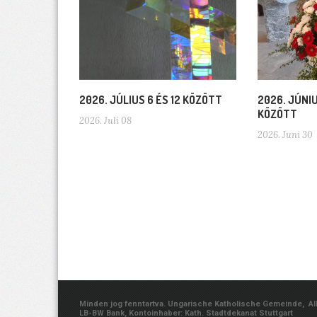
2026. JÚLIUS 6 ÉS 12 KÖZÖTT
2026. JÚNIU
KÖZÖTT
2026. Juli 08
2026. Juni 30
Minden jog fenntartva. Ungarische Katholische Gemeinde, Albe
LB-BW Bank, Kontoinhaber: Kath. Stadtdekanat Stuttgart