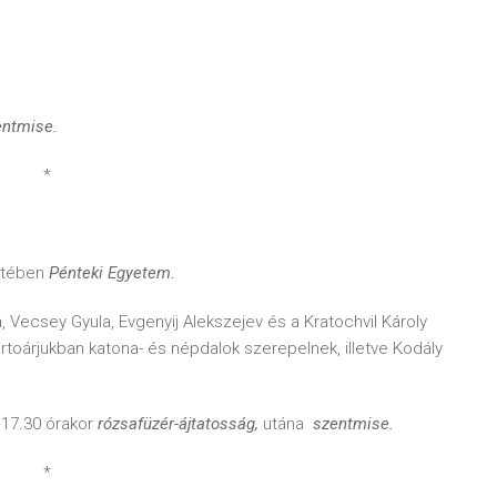
entmise.
*
etében
Pénteki Egyetem.
, Vecsey Gyula, Evgenyij Alekszejev és a Kratochvil Károly
toárjukban katona- és népdalok szerepelnek, illetve Kodály
 17.30 órakor
rózsafüzér-ájtatosság,
utána
szentmise.
*