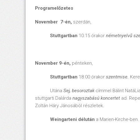
Programelőzetes
November 7-én,
szerdán,
Stuttgartban
10.15 órakor
németnyelvű sz
November 9-én,
pénteken,
Stuttgartban
18.00 órakor
szentmise.
Ker
Utána
Sej, besoroztak
címmel Bálint NatáLia
stuttgarti Dalárda
nagyszabású koncertet
ad. Reper
Zoltán Háry Jánosából részletek
.
Weingarteni délután
a Marien-Kirche-ben.