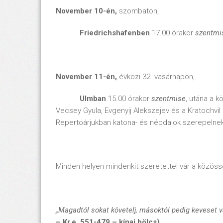
November 10-én,
szombaton,
Friedrichshafenben
17.00 órakor
szentmi
November 11-én,
évközi 32. vasárnapon,
Ulmban
15.00 órakor
szentmise
, utána a 
Vecsey Gyula, Evgenyij Alekszejev és a Kratochvil 
Repertoárjukban katona- és népdalok szerepelnek,
Minden helyen mindenkit szeretettel vár a közössé
„Magadtól sokat követelj, másoktól pedig keveset 
– Kr.e. 551-479 – kínai bölcs)