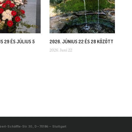
S 29 ÉS JÚLIUS 5
2026. JÚNIUS 22 ÉS 28 KÖZÖTT
2026. Juni 22
rt-Schäffle-Str. 30., D–70186 – Stuttgart