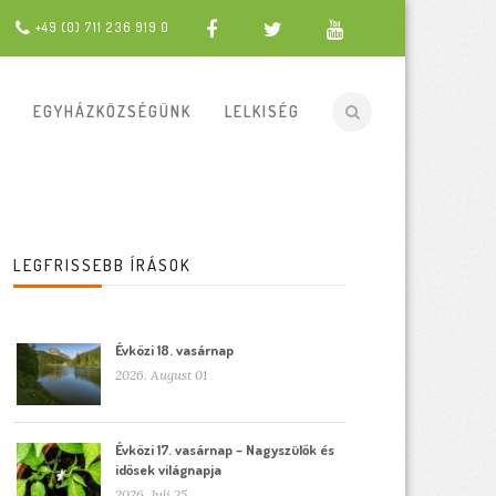
+49 (0) 711 236 919 0
EGYHÁZKÖZSÉGÜNK
LELKISÉG
LEGFRISSEBB ÍRÁSOK
Évközi 18. vasárnap
2026. August 01
Évközi 17. vasárnap – Nagyszülők és
idősek világnapja
2026. Juli 25