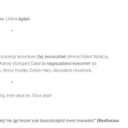
se
. Utána
ágápé.
*
közösségi teremben
Sej, besoroztak
címmel Bálint NatáLia,
Károly stuttgarti Dalárda
nagyszabású koncertet
ad.
 illetve Kodály Zoltán Háry Jánosából részletek
.
*
g, Imre atya és Tibor atya!
várj! Ha így teszel sok bosszúságtól ment maradsz!”
(Konfucius