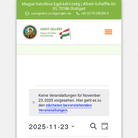
Magyar Katolikus Egyházközség | Albert-Schäffle-Str.
30, 70186 Stuttgart
szentgellert.stuttgart@drs.de
+49 (0) 711 236 919 0
Veranstaltungen
Keine Veranstaltungen für November
23, 2025 vorgesehen. Hier geht es zu
für
Hinweis
den
nächsten bevorstehenden
Veranstaltungen
.
November
Veranstaltu
Veranstal
2025-11-23
Suche
Tag
Ansichten
Datum