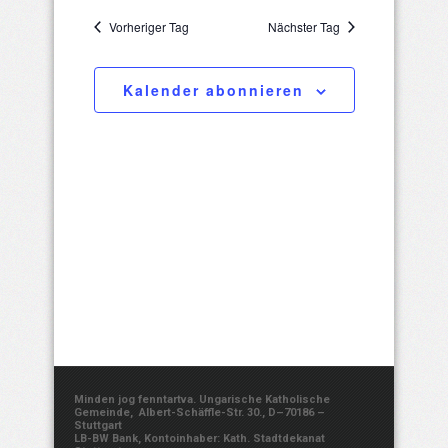
23,
Such-
wählen.
Navigatio
Vorheriger Tag
Nächster Tag
und
2025
Ansichtenna
Kalender abonnieren
Minden jog fenntartva. Ungarische Katholische
Gemeinde, Albert-Schäffle-Str. 30., D–70186 –
Stuttgart
LB-BW Bank, Kontoinhaber: Kath. Stadtdekanat