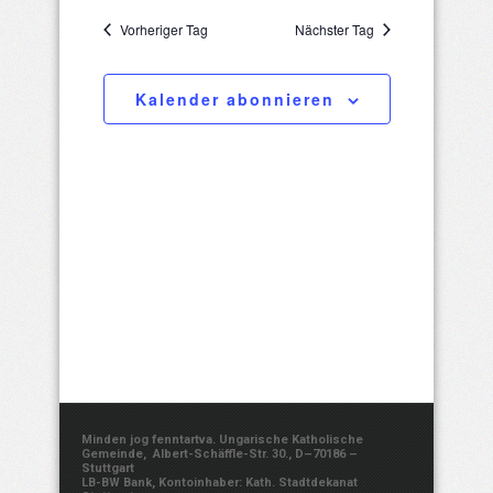
22,
Such-
wählen.
Navigatio
Vorheriger Tag
Nächster Tag
und
2025
Ansichtenna
Kalender abonnieren
Minden jog fenntartva. Ungarische Katholische
Gemeinde, Albert-Schäffle-Str. 30., D–70186 –
Stuttgart
LB-BW Bank, Kontoinhaber: Kath. Stadtdekanat