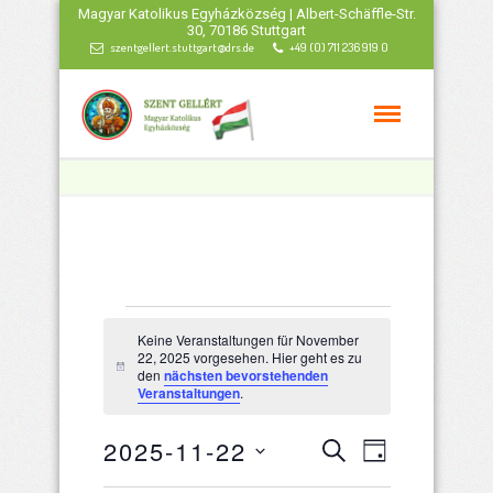
Magyar Katolikus Egyházközség | Albert-Schäffle-Str.
30, 70186 Stuttgart
szentgellert.stuttgart@drs.de
+49 (0) 711 236 919 0
Veranstaltungen
Keine Veranstaltungen für November
22, 2025 vorgesehen. Hier geht es zu
für
Hinweis
den
nächsten bevorstehenden
Veranstaltungen
.
November
Veranstaltu
Veranstal
2025-11-22
Suche
Tag
Ansichten
Datum