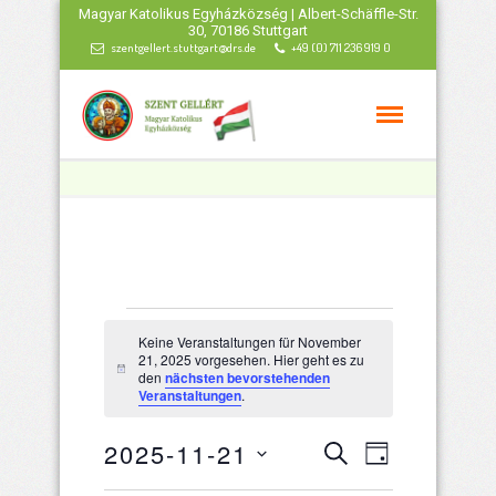
Magyar Katolikus Egyházközség | Albert-Schäffle-Str.
30, 70186 Stuttgart
szentgellert.stuttgart@drs.de
+49 (0) 711 236 919 0
Veranstaltungen
Keine Veranstaltungen für November
21, 2025 vorgesehen. Hier geht es zu
für
Hinweis
den
nächsten bevorstehenden
Veranstaltungen
.
November
Veranstaltu
Veranstal
2025-11-21
Suche
Tag
Ansichten
Datum