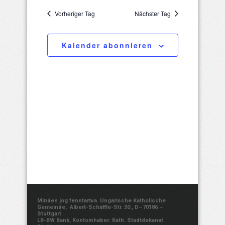
21,
Such-
wählen.
Navigatio
Vorheriger Tag
Nächster Tag
und
2025
Ansichtenna
Kalender abonnieren
Minden jog fenntartva. Ungarische Katholische
Gemeinde, Albert-Schäffle-Str. 30., D–70186 –
Stuttgart
LB-BW Bank, Kontoinhaber: Kath. Stadtdekanat